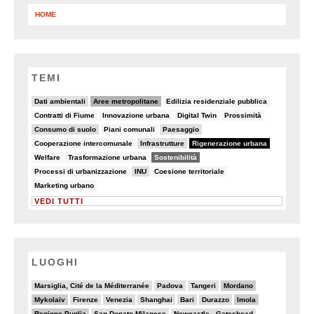
HOME
TEMI
10/90
37/90
7/90
Dati ambientali
Aree metropolitane
Edilizia residenziale pubblica
5/90
5/90
5/90
8/90
Contratti di Fiume
Innovazione urbana
Digital Twin
Prossimità
21/90
7/90
14/90
Consumo di suolo
Piani comunali
Paesaggio
7/90
15/90
90/90
Cooperazione intercomunale
Infrastrutture
Rigenerazione urbana
5/90
8/90
69/90
Welfare
Trasformazione urbana
Sostenibilità
8/90
22/90
8/90
Processi di urbanizzazione
INU
Coesione territoriale
5/90
Marketing urbano
VEDI TUTTI
LUOGHI
2/20
2/20
2/20
6/20
Marsiglia, Cité de la Méditerranée
Padova
Tangeri
Mordano
7/20
2/20
4/20
3/20
5/20
5/20
6/20
Mykolaïv
Firenze
Venezia
Shanghai
Bari
Durazzo
Imola
7/20
3/20
3/20
Regione Puglia
San Donato Milanese
Newcastle - Gateshead