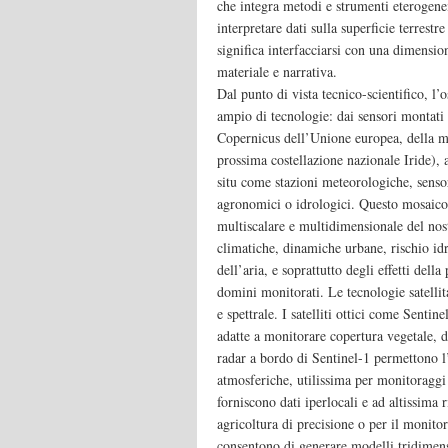
che integra metodi e strumenti eterogenei
interpretare dati sulla superficie terrest
significa interfacciarsi con una dimensio
materiale e narrativa.
Dal punto di vista tecnico-scientifico, l
ampio di tecnologie: dai sensori montati s
Copernicus dell’Unione europea, della me
prossima costellazione nazionale Iride), a
situ come stazioni meteorologiche, senso
agronomici o idrologici. Questo mosaico 
multiscalare e multidimensionale del nost
climatiche, dinamiche urbane, rischio idr
dell’aria, e soprattutto degli effetti della
domini monitorati. Le tecnologie satellit
e spettrale. I satelliti ottici come Senti
adatte a monitorare copertura vegetale, 
radar a bordo di Sentinel-1 permettono l
atmosferiche, utilissima per monitoraggi 
forniscono dati iperlocali e ad altissima 
agricoltura di precisione o per il monitor
consentono di generare modelli tridimens