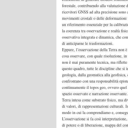
forestale, contribuendo alla valutazione d
ricevitori GNSS ad alta precisione sono 
movimenti crostali o delle deformazioni t
un riferimento essenziale per la calibraz
la coerenza tra osservazione e realtà fisi
osservativa integrata e dinamica, che con
di anticiparne le trasformazioni.
Eppure, l’osservazione della Terra non è 
cosa osservare, con quale risoluzione, in 
non è mai puramente tecnica, ma riflette 
questo quadro, tutte le discipline che si 
geologia, dalla geomatica alla geofisica, 
confrontano con una responsabilità epist
continuamente il topos geo, ovvero quel 
spazio osservato e narrazione osservante.
Terra intesa come substrato fisico, ma d
di valori, di rappresentazioni culturali. I
modo in cui la comprendiamo e, consegue
L’osservazione si fa così interpretazion
di potere o di liberazione, mappa del co