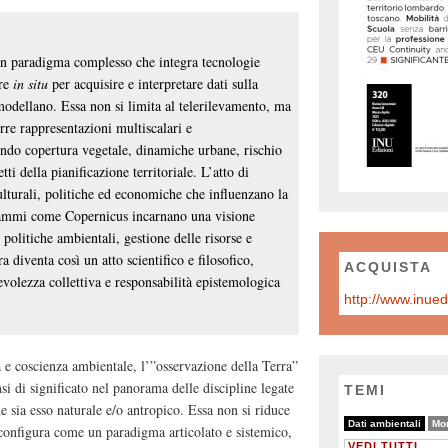
un paradigma complesso che integra tecnologie
ure
in situ
per acquisire e interpretare dati sulla
 modellano. Essa non si limita al telerilevamento, ma
re rappresentazioni multiscalari e
ndo copertura vegetale, dinamiche urbane, rischio
ti della pianificazione territoriale. L’atto di
ulturali, politiche ed economiche che influenzano la
grammi come Copernicus incarnano una visione
 politiche ambientali, gestione delle risorse e
 diventa così un atto scientifico e filosofico,
ACQUISTA
evolezza collettiva e responsabilità epistemologica
a e coscienza ambientale, l’”osservazione della Terra”
si di significato nel panorama delle discipline legate
TEMI
che sia esso naturale e/o antropico. Essa non si riduce
10/10
6/10
9/10
Dati ambientali
Mon
i configura come un paradigma articolato e sistemico,
VEDI TUTTI