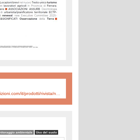
http://www.inuedizioni.com/it/prodotti/rivista/n-320-urbanistica-informazioni-marzo-aprile-2025
itoraggio ambientale
Uso del suolo