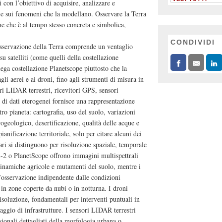
 con l’obiettivo di acquisire, analizzare e
re e sui fenomeni che la modellano. Osservare la Terra
ne che è al tempo stesso concreta e simbolica,
CONDIVIDI
’osservazione della Terra comprende un ventaglio
u satelliti (come quelli della costellazione
ga costellazione Planetscope piuttosto che la
gli aerei e ai droni, fino agli strumenti di misura in
ri LIDAR terrestri, ricevitori GPS, sensori
di dati eterogenei fornisce una rappresentazione
ro pianeta: cartografia, uso del suolo, variazioni
ogeologico, desertificazione, qualità delle acque e
 pianificazione territoriale, solo per citare alcuni dei
ari si distinguono per risoluzione spaziale, temporale
nel-2 o PlanetScope offrono immagini multispettrali
dinamiche agricole e mutamenti del suolo, mentre i
’osservazione indipendente dalle condizioni
in zone coperte da nubi o in notturna. I droni
risoluzione, fondamentali per interventi puntuali in
aggio di infrastrutture. I sensori LIDAR terrestri
ionali dettagliati della morfologia urbana o