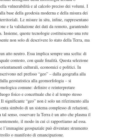
ella vulnerabilità e al calcolo preciso dei volumi. I
alla base della geodesia moderna e della misura dei
erritoriali. Le misure in situ, infine, rappresentano
ione e la validazione dei dati da remoto, garantendo
ca. Insieme, queste tecnologie costituiscono una rete
sente non solo di descrivere lo stato della Terra, ma
un atto neutro. Essa implica sempre una scelta: di
quale contesto, con quale finalità. Questa selezione
orientamenti culturali, economici e politici. In
inscrivono nel prefisso “geo” – dalla geografia alla
dalla geostatistica alla geomorfologia – si
emologica comune: definire e reinterpretare
luogo fisico e concettuale che è al tempo stesso
 Il significante “geo” non è solo un riferimento alla
iventa simbolo di un sistema complesso di relazioni,
n tal senso, osservare la Terra è un atto che plasma il
ntemente, il modo in cui ci rapportiamo ad essa.
e, e l’immagine geospaziale può diventare strumento
ntrollo o manifesto di emancipazione.