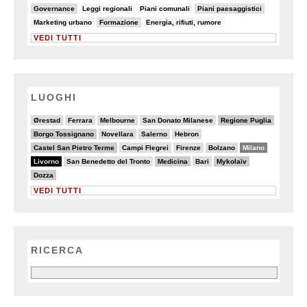
18/82
5/82
7/82
10/82
Governance
Leggi regionali
Piani comunali
Piani paesaggistici
5/82
9/82
6/82
Marketing urbano
Formazione
Energia, rifiuti, rumore
VEDI TUTTI
LUOGHI
4/20
2/20
5/20
3/20
7/20
Ørestad
Ferrara
Melbourne
San Donato Milanese
Regione Puglia
6/20
4/20
4/20
2/20
Borgo Tossignano
Novellara
Salerno
Hebron
6/20
3/20
2/20
4/20
13/20
Castel San Pietro Terme
Campi Flegrei
Firenze
Bolzano
Milano
20/20
3/20
6/20
5/20
7/20
Livorno
San Benedetto del Tronto
Medicina
Bari
Mykolaïv
6/20
Dozza
VEDI TUTTI
RICERCA