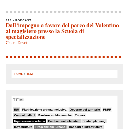
318 - PODCAST
Dall’impegno a favore del parco del Valentino
al magistero presso la Scuola di
specializzazione
Chiara Devoti
HOME
>
TEMI
TEMI
22/82
5/82
19/82
7/82
INU
Pianificazione urbana inclusiva
Governo del territorio
PNRR
18/82
7/82
7/82
Comuni italiani
Barriere architettoniche
Cultura
82/82
25/82
9/82
Rigenerazione urbana
Cambiamenti climatici
Spatial planning
15/82
50/82
15/82
Infrastrutture
Progettazione urbana
Trasporti e infrastrutture