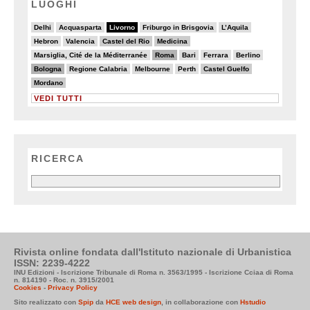
LUOGHI
4/20
3/20
20/20
3/20
4/20
Delhi
Acquasparta
Livorno
Friburgo in Brisgovia
L’Aquila
2/20
5/20
6/20
6/20
Hebron
Valencia
Castel del Rio
Medicina
2/20
9/20
5/20
2/20
2/20
Marsiglia, Cité de la Méditerranée
Roma
Bari
Ferrara
Berlino
8/20
4/20
5/20
3/20
6/20
Bologna
Regione Calabria
Melbourne
Perth
Castel Guelfo
6/20
Mordano
VEDI TUTTI
RICERCA
Rivista online fondata dall'Istituto nazionale di Urbanistica
ISSN: 2239-4222
INU Edizioni - Iscrizione Tribunale di Roma n. 3563/1995 - Iscrizione Cciaa di Roma
n. 814190 - Roc. n. 3915/2001
Cookies
-
Privacy Policy
Sito realizzato con
Spip
da
HCE web design
, in collaborazione con
Hstudio