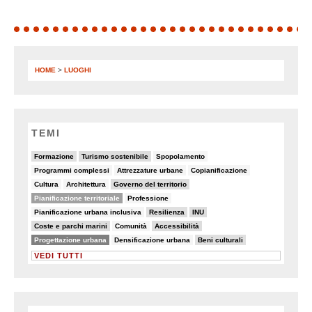
HOME
>
LUOGHI
TEMI
9/82
18/82
6/82
Formazione
Turismo sostenibile
Spopolamento
5/82
5/82
5/82
Programmi complessi
Attrezzature urbane
Copianificazione
7/82
7/82
19/82
Cultura
Architettura
Governo del territorio
44/82
5/82
Pianificazione territoriale
Professione
5/82
14/82
22/82
Pianificazione urbana inclusiva
Resilienza
INU
19/82
6/82
23/82
Coste e parchi marini
Comunità
Accessibilità
50/82
8/82
11/82
Progettazione urbana
Densificazione urbana
Beni culturali
VEDI TUTTI