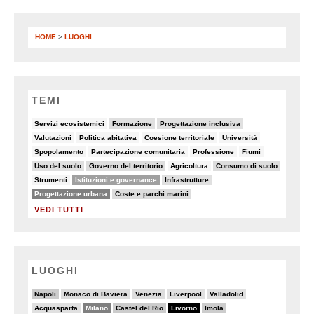
HOME
>
LUOGHI
TEMI
6/82
9/82
10/82
Servizi ecosistemici
Formazione
Progettazione inclusiva
5/82
8/82
8/82
5/82
Valutazioni
Politica abitativa
Coesione territoriale
Università
6/82
7/82
5/82
8/82
Spopolamento
Partecipazione comunitaria
Professione
Fiumi
9/82
19/82
5/82
19/82
Uso del suolo
Governo del territorio
Agricoltura
Consumo di suolo
6/82
49/82
15/82
Strumenti
Istituzioni e governance
Infrastrutture
50/82
19/82
Progettazione urbana
Coste e parchi marini
VEDI TUTTI
LUOGHI
7/20
4/20
4/20
3/20
3/20
Napoli
Monaco di Baviera
Venezia
Liverpool
Valladolid
3/20
13/20
6/20
20/20
6/20
Acquasparta
Milano
Castel del Rio
Livorno
Imola