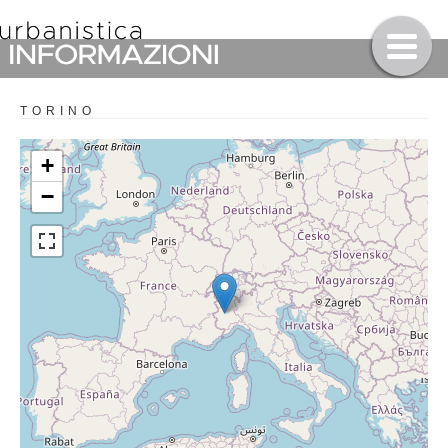
TORINO
+
−