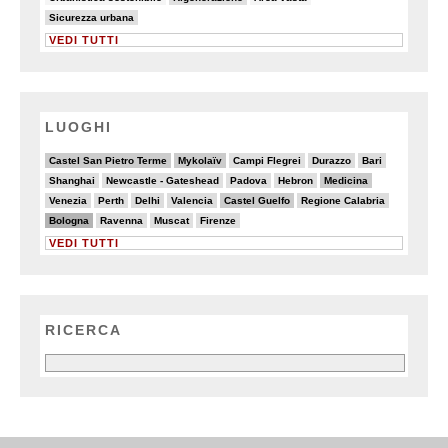
10/90
Sicurezza urbana
VEDI TUTTI
LUOGHI
6/20
7/20
3/20
5/20
5/20
Castel San Pietro Terme
Mykolaïv
Campi Flegrei
Durazzo
Bari
3/20
3/20
2/20
2/20
6/20
Shanghai
Newcastle - Gateshead
Padova
Hebron
Medicina
4/20
3/20
4/20
5/20
6/20
4/20
Venezia
Perth
Delhi
Valencia
Castel Guelfo
Regione Calabria
8/20
3/20
3/20
2/20
Bologna
Ravenna
Muscat
Firenze
VEDI TUTTI
RICERCA