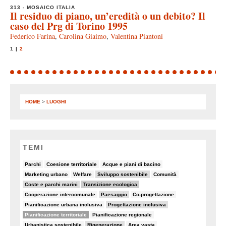
313 - MOSAICO ITALIA
Il residuo di piano, un’eredità o un debito? Il
caso del Prg di Torino 1995
Federico Farina
,
Carolina Giaimo
,
Valentina Piantoni
1
|
2
HOME
>
LUOGHI
TEMI
6/90
8/90
5/90
Parchi
Coesione territoriale
Acque e piani di bacino
5/90
5/90
19/90
7/90
Marketing urbano
Welfare
Sviluppo sostenibile
Comunità
19/90
30/90
Coste e parchi marini
Transizione ecologica
7/90
14/90
6/90
Cooperazione intercomunale
Paesaggio
Co-progettazione
6/90
10/90
Pianificazione urbana inclusiva
Progettazione inclusiva
48/90
5/90
Pianificazione territoriale
Pianificazione regionale
6/90
16/90
7/90
Urbanistica sostenibile
Rigenerazione
Area vasta