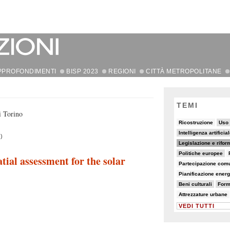
PPROFONDIMENTI
BISP 2023
REGIONI
CITTÀ METROPOLITANE
TEMI
i Torino
6/82
9/82
6/82
Ricostruzione
Uso 
11/82
5/82
Intelligenza artificia
)
34/82
8/82
Legislazione e rifor
11/82
5/82
8/82
Politiche europee
atial assessment for the solar
7/82
50/82
Partecipazione comu
5/82
8/82
18/82
Pianificazione energ
11/82
9/82
6/82
Beni culturali
Form
5/82
5/82
Attrezzature urbane
VEDI TUTTI