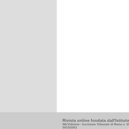
Rivista online fondata dall'Istitu
INU Edizioni - Iscrizione Tribunale di Roma n. 
3915/2001