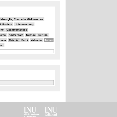
Marsiglia, Cité de la Méditerranée
i Baviera
Johannesburg
ino
Casalfiumanese
ronto
Amsterdam
Suzhou
Berlino
rtana
Catania
Delhi
Valencia
Torino
ead