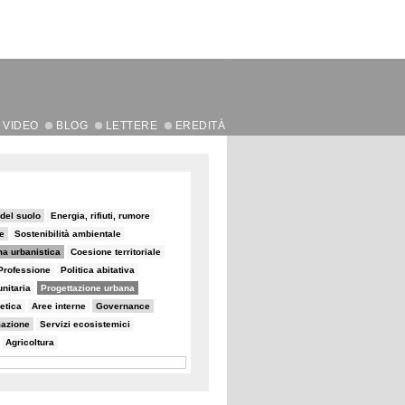
VIDEO
BLOG
LETTERE
EREDITÀ
del suolo
Energia, rifiuti, rumore
le
Sostenibilità ambientale
ma urbanistica
Coesione territoriale
Professione
Politica abitativa
nitaria
Progettazione urbana
etica
Aree interne
Governance
azione
Servizi ecosistemici
Agricoltura