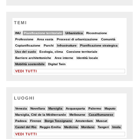
TEMI
22/82
44/82
26/82
6/82
INU
Pianificazione territoriale
Urbanistica
Ricostruzione
5/82
6/82
8/82
6/82
Professione
Area vasta
Processi di urbanizzazione
Comunità
5/82
6/82
15/82
11/82
Copianificazione
Parchi
Infrastrutture
Pianificazione strategica
9/82
6/82
8/82
Uso del suolo
Ecologia, clima
Coesione territoriale
7/82
8/82
7/82
Barriere architettoniche
Aree interne
Identità locale
25/82
5/82
Mobilità sostenibile
Digital Twin
VEDI TUTTI
LUOGHI
4/20
4/20
6/20
3/20
2/20
4/20
Venezia
Novellara
Marsiglia
Acquasparta
Palermo
Maputo
2/20
5/20
6/20
Marsiglia, Cité de la Méditerranée
Melbourne
Casalfiumanese
2/20
2/20
6/20
3/20
3/20
Padova
Firenze
Borgo Tossignano
Amsterdam
Muscat
6/20
2/20
6/20
6/20
2/20
6/20
Castel del Rio
Reggio Emilia
Medicina
Mordano
Tangeri
Imola
VEDI TUTTI