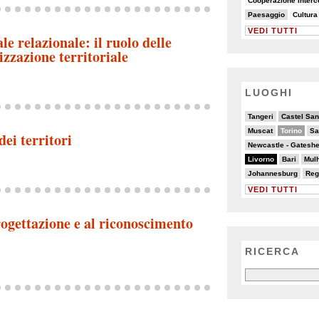
Cooperazione inter
13/82
7/82
Paesaggio
Cultura
VEDI TUTTI
le relazionale: il ruolo delle
izzazione territoriale
LUOGHI
2/20
6/20
4/20
4/20
Tangeri
Castel San
3/20
10/20
3/20
2/20
2/20
Muscat
Torino
Sa
dei territori
3/20
6/20
2/20
7/20
Newcastle - Gatesh
20/20
5/20
4/20
4/20
4/20
Livorno
Bari
Mul
3/20
2/20
Johannesburg
Reg
VEDI TUTTI
progettazione e al riconoscimento
RICERCA