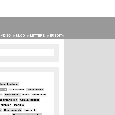
VIDEO
BLOG
LETTERE
EREDITÀ
Partecipazione
oriale
Professione
Accessibilità
si
Formazione
Fondo archivistico
ma urbanistica
Comuni italiani
e pubblica
Mobilità
i
Beni culturali
Strumenti