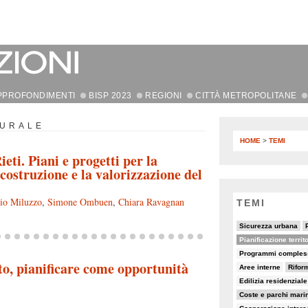
PPROFONDIMENTI
BISP 2023
REGIONI
CITTÀ METROPOLITANE
TURALE
HOME
>
TEMI
ieti. Piani e progetti per la
costruzione e la valorizzazione del
zio Miluzzo
,
Simone Ombuen
,
Chiara Ravagnan
TEMI
10/82
22/82
Sicurezza urbana
44/82
5/82
23/82
Pianificazione territ
5/82
9/82
7/82
Programmi comples
o, pianificare come opportunità
8/82
20/82
18/82
Aree interne
Rifor
7/82
5/82
Edilizia residenzial
19/82
11/82
6/82
Coste e parchi marin
7/82
25/82