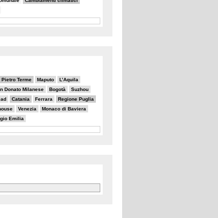
comunale
Cambiamenti climatici
 Pietro Terme
Maputo
L’Aquila
n Donato Milanese
Bogotà
Suzhou
ead
Catania
Ferrara
Regione Puglia
house
Venezia
Monaco di Baviera
gio Emilia