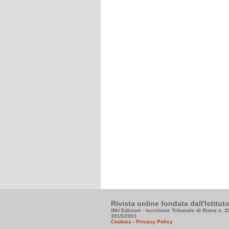
Rivista online fondata dall'Istitu
INU Edizioni - Iscrizione Tribunale di Roma n. 
3915/2001
Cookies
-
Privacy Policy