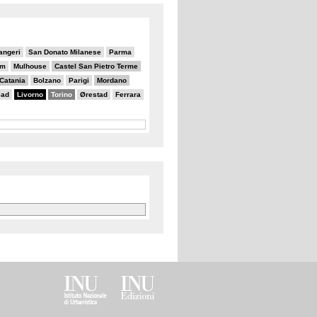
angeri
San Donato Milanese
Parma
am
Mulhouse
Castel San Pietro Terme
Catania
Bolzano
Parigi
Mordano
ead
Livorno
Torino
Ørestad
Ferrara