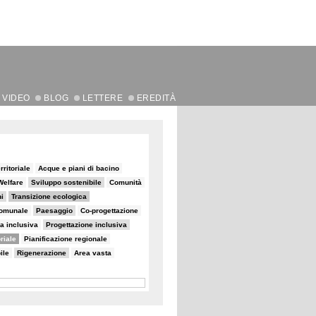
VIDEO
BLOG
LETTERE
EREDITÀ
rritoriale
Acque e piani di bacino
Welfare
Sviluppo sostenibile
Comunità
i
Transizione ecologica
comunale
Paesaggio
Co-progettazione
a inclusiva
Progettazione inclusiva
oriale
Pianificazione regionale
ile
Rigenerazione
Area vasta