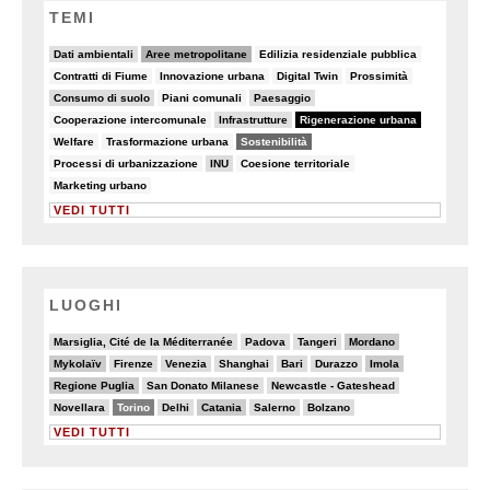
TEMI
10/90
37/90
7/90
Dati ambientali
Aree metropolitane
Edilizia residenziale pubblica
5/90
5/90
5/90
8/90
Contratti di Fiume
Innovazione urbana
Digital Twin
Prossimità
21/90
7/90
14/90
Consumo di suolo
Piani comunali
Paesaggio
7/90
15/90
90/90
Cooperazione intercomunale
Infrastrutture
Rigenerazione urbana
5/90
8/90
69/90
Welfare
Trasformazione urbana
Sostenibilità
8/90
22/90
8/90
Processi di urbanizzazione
INU
Coesione territoriale
5/90
Marketing urbano
VEDI TUTTI
LUOGHI
2/20
2/20
2/20
6/20
Marsiglia, Cité de la Méditerranée
Padova
Tangeri
Mordano
7/20
2/20
4/20
3/20
5/20
5/20
6/20
Mykolaïv
Firenze
Venezia
Shanghai
Bari
Durazzo
Imola
7/20
3/20
3/20
Regione Puglia
San Donato Milanese
Newcastle - Gateshead
4/20
13/20
4/20
6/20
4/20
4/20
Novellara
Torino
Delhi
Catania
Salerno
Bolzano
VEDI TUTTI