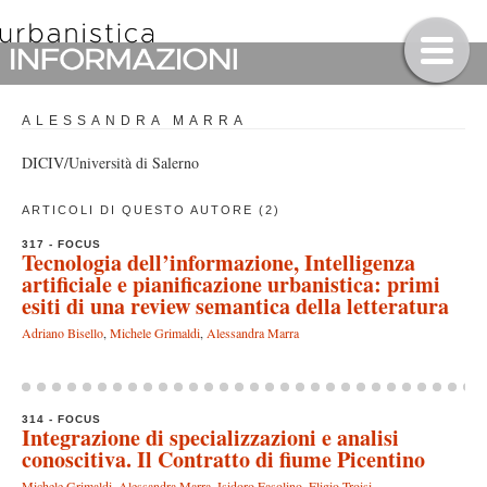
ALESSANDRA MARRA
DICIV/Università di Salerno
ARTICOLI DI QUESTO AUTORE (2)
317 - FOCUS
Tecnologia dell’informazione, Intelligenza
artificiale e pianificazione urbanistica: primi
esiti di una review semantica della letteratura
Adriano Bisello
,
Michele Grimaldi
,
Alessandra Marra
314 - FOCUS
Integrazione di specializzazioni e analisi
conoscitiva. Il Contratto di fiume Picentino
Michele Grimaldi
,
Alessandra Marra
,
Isidoro Fasolino
,
Eligio Troisi