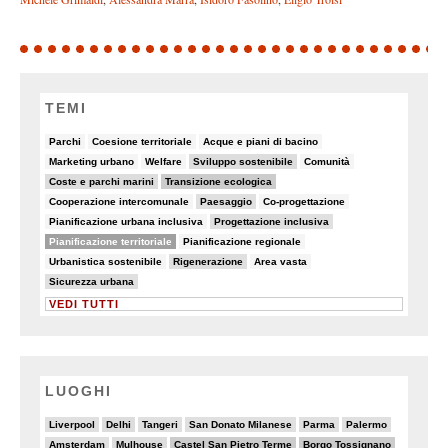
TEMI
6/90
8/90
5/90
Parchi
Coesione territoriale
Acque e piani di bacino
5/90
5/90
19/90
7/90
Marketing urbano
Welfare
Sviluppo sostenibile
Comunità
19/90
30/90
Coste e parchi marini
Transizione ecologica
7/90
14/90
6/90
Cooperazione intercomunale
Paesaggio
Co-progettazione
6/90
10/90
Pianificazione urbana inclusiva
Progettazione inclusiva
48/90
5/90
Pianificazione territoriale
Pianificazione regionale
6/90
16/90
7/90
Urbanistica sostenibile
Rigenerazione
Area vasta
10/90
Sicurezza urbana
VEDI TUTTI
LUOGHI
3/20
4/20
2/20
3/20
2/20
2/20
Liverpool
Delhi
Tangeri
San Donato Milanese
Parma
Palermo
3/20
4/20
6/20
6/20
Amsterdam
Mulhouse
Castel San Pietro Terme
Borgo Tossignano