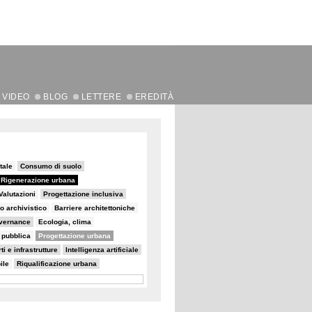
VIDEO
BLOG
LETTERE
EREDITÀ
tale
Consumo di suolo
Rigenerazione urbana
Valutazioni
Progettazione inclusiva
o archivistico
Barriere architettoniche
vernance
Ecologia, clima
e pubblica
Progettazione urbana
ti e infrastrutture
Intelligenza artificiale
ile
Riqualificazione urbana