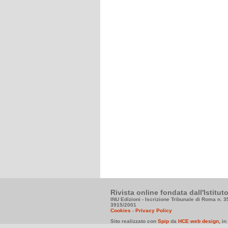
Rivista online fondata dall'Istitu
INU Edizioni - Iscrizione Tribunale di Roma n. 
3915/2001
Cookies
-
Privacy Policy
Sito realizzato con
Spip
da
HCE web design
, i