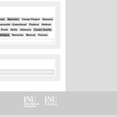
erme
Mykolaïv
Campi Flegrei
Durazzo
wcastle - Gateshead
Padova
Hebron
Perth
Delhi
Valencia
Castel Guelfo
Bologna
Ravenna
Muscat
Firenze