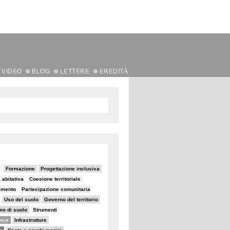
VIDEO
BLOG
LETTERE
EREDITÀ
Formazione
Progettazione inclusiva
a abitativa
Coesione territoriale
amento
Partecipazione comunitaria
Uso del suolo
Governo del territorio
o di suolo
Strumenti
ance
Infrastrutture