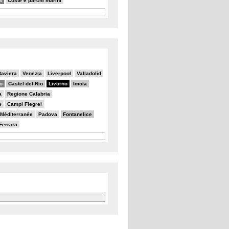
a
Coste e parchi marini
Baviera
Venezia
Liverpool
Valladolid
o
Castel del Rio
Livorno
Imola
a
Regione Calabria
e
Campi Flegrei
a Méditerranée
Padova
Fontanelice
Ferrara