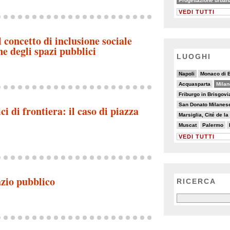
Progettazione urban
VEDI TUTTI
l concetto di inclusione sociale
ne degli spazi pubblici
LUOGHI
7/20
4/20
4/20
3/20
3/20
Napoli
Monaco di 
3/20
13/20
6/20
20/20
6/20
Acquasparta
Milan
3/20
4/20
Friburgo in Brisgovi
3/20
3/20
San Donato Milanes
i di frontiera: il caso di piazza
2/20
2/20
6/20
Marsiglia, Cité de l
3/20
2/20
2/20
Muscat
Palermo
VEDI TUTTI
azio pubblico
RICERCA