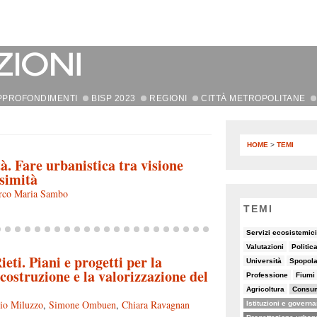
PPROFONDIMENTI
BISP 2023
REGIONI
CITTÀ METROPOLITANE
HOME
>
TEMI
à. Fare urbanistica tra visione
ssimità
rco Maria Sambo
TEMI
6/82
9/82
10/82
Servizi ecosistemici
5/82
8/82
8/82
Valutazioni
Politic
ieti. Piani e progetti per la
5/82
6/82
7/82
Università
Spopol
costruzione e la valorizzazione del
5/82
8/82
9/82
19/82
Professione
Fiumi
5/82
19/82
6/82
Agricoltura
Consum
49/82
15/82
zio Miluzzo
,
Simone Ombuen
,
Chiara Ravagnan
Istituzioni e govern
50/82
19/82