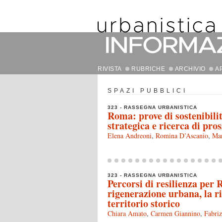
RIVISTA
RUBRICHE
ARCHIVIO
A
SPAZI PUBBLICI
323 - RASSEGNA URBANISTICA
Roma: prove di sostenibilit
strategica e ricerca di pro
Elena Andreoni
,
Romina D’Ascanio
,
Ma
323 - RASSEGNA URBANISTICA
Percorsi di resilienza per R
rigenerazione urbana, la ri
territorio storico
Chiara Amato
,
Carmen Giannino
,
Fabri