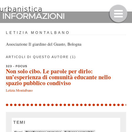
LETIZIA MONTALBANO
Associazione Il giardino del Guasto, Bologna
ARTICOLI DI QUESTO AUTORE (1)
323 - FOCUS
Non solo cibo. Le parole per dirlo:
un’esperienza di comunità educante nello
spazio pubblico condiviso
Letizia Montalbano
TEMI
8/82
11/82
19/82