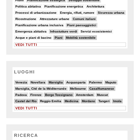
Fiumi
Pianificazione strategica
Sviluppo sostenibile
8/82
5/82
7/82
Politica abitativa
Pianificazione energetica
Architettura
8/82
6/82
10/82
Processi di urbanizzazione
Energia, rifiuti, rumore
Sicurezza urbana
6/82
5/82
18/82
Ricostruzione
Attrezzature urbane
Comuni italiani
5/82
10/82
Pianificazione urbana inclusiva
Piani paesaggistici
7/82
10/82
6/82
Emergenza abitativa
Infrastutture verdi
Servizi ecosistemici
5/82
28/82
25/82
Acque e piani di bacino
Piani
Mobilità sostenibile
VEDI TUTTI
LUOGHI
4/20
4/20
6/20
3/20
2/20
4/20
Venezia
Novellara
Marsiglia
Acquasparta
Palermo
Maputo
2/20
5/20
6/20
Marsiglia, Cité de la Méditerranée
Melbourne
Casalfiumanese
2/20
2/20
6/20
3/20
3/20
Padova
Firenze
Borgo Tossignano
Amsterdam
Muscat
6/20
2/20
6/20
6/20
2/20
6/20
Castel del Rio
Reggio Emilia
Medicina
Mordano
Tangeri
Imola
VEDI TUTTI
RICERCA