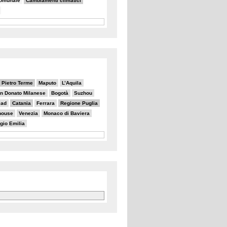
comunale
Cambiamenti climatici
 Pietro Terme
Maputo
L’Aquila
n Donato Milanese
Bogotà
Suzhou
ead
Catania
Ferrara
Regione Puglia
house
Venezia
Monaco di Baviera
gio Emilia