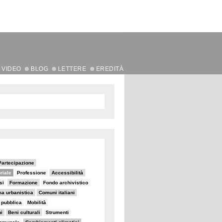
VIDEO
BLOG
LETTERE
EREDITÀ
Partecipazione
oriale
Professione
Accessibilità
si
Formazione
Fondo archivistico
ma urbanistica
Comuni italiani
e pubblica
Mobilità
i
Beni culturali
Strumenti