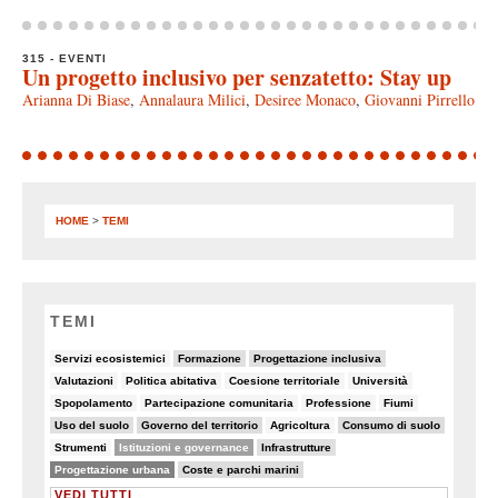
315 - EVENTI
Un progetto inclusivo per senzatetto: Stay up
Arianna Di Biase
,
Annalaura Milici
,
Desiree Monaco
,
Giovanni Pirrello
HOME
>
TEMI
TEMI
6/82
9/82
10/82
Servizi ecosistemici
Formazione
Progettazione inclusiva
5/82
8/82
8/82
5/82
Valutazioni
Politica abitativa
Coesione territoriale
Università
6/82
7/82
5/82
8/82
Spopolamento
Partecipazione comunitaria
Professione
Fiumi
9/82
19/82
5/82
19/82
Uso del suolo
Governo del territorio
Agricoltura
Consumo di suolo
6/82
49/82
15/82
Strumenti
Istituzioni e governance
Infrastrutture
50/82
19/82
Progettazione urbana
Coste e parchi marini
VEDI TUTTI