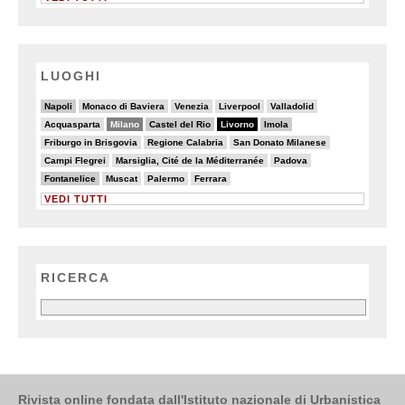
LUOGHI
7/20
4/20
4/20
3/20
3/20
Napoli
Monaco di Baviera
Venezia
Liverpool
Valladolid
3/20
13/20
6/20
20/20
6/20
Acquasparta
Milano
Castel del Rio
Livorno
Imola
3/20
4/20
3/20
Friburgo in Brisgovia
Regione Calabria
San Donato Milanese
3/20
2/20
2/20
Campi Flegrei
Marsiglia, Cité de la Méditerranée
Padova
6/20
3/20
2/20
2/20
Fontanelice
Muscat
Palermo
Ferrara
VEDI TUTTI
RICERCA
Rivista online fondata dall'Istituto nazionale di Urbanistica