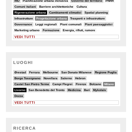
INU
Pianificazione urbana inclusiva
Governo del territorio
PNRR
18/82
7/82
7/82
Comuni italiani
Barriere architettoniche
Cultura
82/82
25/82
9/82
Rigenerazione urbana
Cambiamenti climatici
Spatial planning
15/82
50/82
15/82
Infrastrutture
Progettazione urbana
Trasporti e infrastrutture
18/82
5/82
7/82
10/82
Governance
Leggi regionali
Piani comunali
Piani paesaggistici
5/82
9/82
6/82
Marketing urbano
Formazione
Energia, rifiuti, rumore
VEDI TUTTI
LUOGHI
4/20
2/20
5/20
3/20
7/20
Ørestad
Ferrara
Melbourne
San Donato Milanese
Regione Puglia
6/20
4/20
4/20
2/20
Borgo Tossignano
Novellara
Salerno
Hebron
6/20
3/20
2/20
4/20
13/20
Castel San Pietro Terme
Campi Flegrei
Firenze
Bolzano
Milano
20/20
3/20
6/20
5/20
7/20
Livorno
San Benedetto del Tronto
Medicina
Bari
Mykolaïv
6/20
Dozza
VEDI TUTTI
RICERCA