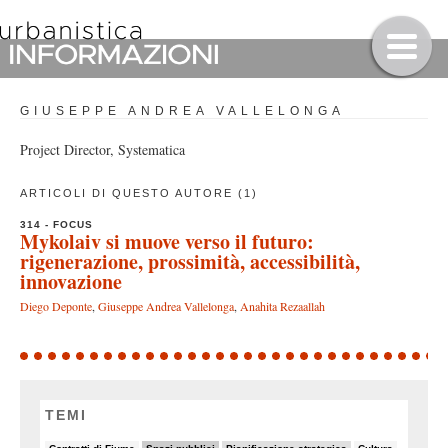
GIUSEPPE ANDREA VALLELONGA
Project Director, Systematica
ARTICOLI DI QUESTO AUTORE (1)
314 - FOCUS
Mykolaiv si muove verso il futuro:
rigenerazione, prossimità, accessibilità,
innovazione
Diego Deponte
,
Giuseppe Andrea Vallelonga
,
Anahita Rezaallah
TEMI
5/82
32/82
11/82
7/82