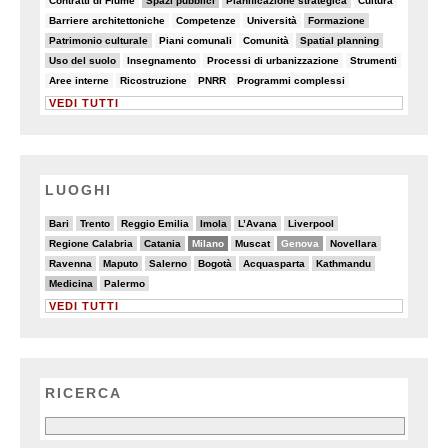
Contratti di Fiume
Spazi pubblici
Pianificazione strategica
Cultura
7/82
6/82
5/82
9/82
Barriere architettoniche
Competenze
Università
Formazione
9/82
7/82
6/82
9/82
Patrimonio culturale
Piani comunali
Comunità
Spatial planning
9/82
5/82
8/82
6/82
Uso del suolo
Insegnamento
Processi di urbanizzazione
Strumenti
8/82
6/82
7/82
5/82
Aree interne
Ricostruzione
PNRR
Programmi complessi
VEDI TUTTI
LUOGHI
5/20
5/20
2/20
6/20
2/20
3/20
Bari
Trento
Reggio Emilia
Imola
L’Avana
Liverpool
4/20
6/20
13/20
3/20
11/20
4/20
Regione Calabria
Catania
Milano
Muscat
Genova
Novellara
3/20
4/20
4/20
2/20
3/20
4/20
Ravenna
Maputo
Salerno
Bogotà
Acquasparta
Kathmandu
6/20
2/20
Medicina
Palermo
VEDI TUTTI
RICERCA