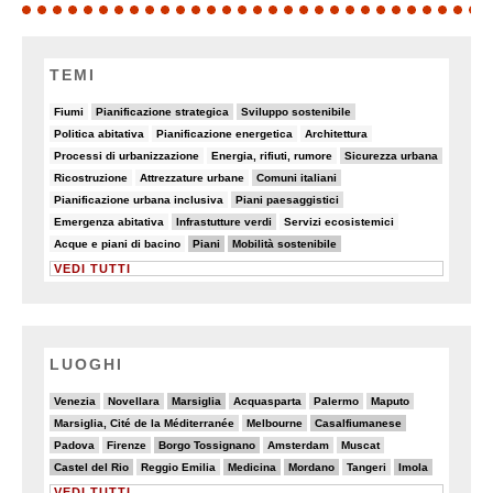
TEMI
8/82
11/82
19/82
Fiumi
Pianificazione strategica
Sviluppo sostenibile
8/82
5/82
7/82
Politica abitativa
Pianificazione energetica
Architettura
8/82
6/82
10/82
Processi di urbanizzazione
Energia, rifiuti, rumore
Sicurezza urbana
6/82
5/82
18/82
Ricostruzione
Attrezzature urbane
Comuni italiani
5/82
10/82
Pianificazione urbana inclusiva
Piani paesaggistici
7/82
10/82
6/82
Emergenza abitativa
Infrastutture verdi
Servizi ecosistemici
5/82
28/82
25/82
Acque e piani di bacino
Piani
Mobilità sostenibile
VEDI TUTTI
LUOGHI
4/20
4/20
6/20
3/20
2/20
4/20
Venezia
Novellara
Marsiglia
Acquasparta
Palermo
Maputo
2/20
5/20
6/20
Marsiglia, Cité de la Méditerranée
Melbourne
Casalfiumanese
2/20
2/20
6/20
3/20
3/20
Padova
Firenze
Borgo Tossignano
Amsterdam
Muscat
6/20
2/20
6/20
6/20
2/20
6/20
Castel del Rio
Reggio Emilia
Medicina
Mordano
Tangeri
Imola
VEDI TUTTI