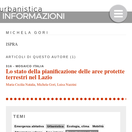
MICHELA GORI
ISPRA
ARTICOLI DI QUESTO AUTORE (1)
316 - MOSAICO ITALIA
Lo stato della pianificazione delle aree protette
terrestri nel Lazio
Maria Cecilia Natalia
,
Michela Gori
,
Luisa Nazzini
TEMI
7/82
26/82
6/82
5/82
Emergenza abitativa
Urbanistica
Ecologia, clima
Mobilità
5/82
8/82
50/82