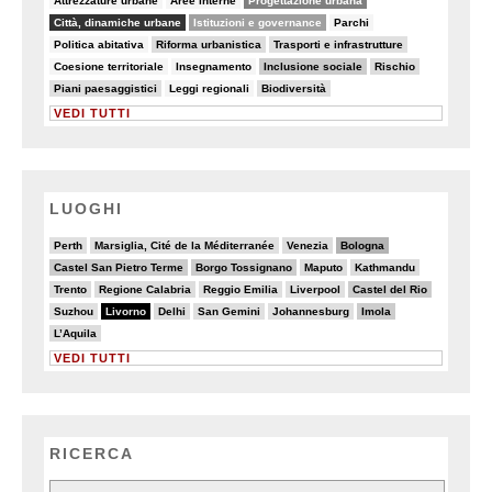
Attrezzature urbane
Aree interne
Progettazione urbana
81/82
49/82
6/82
Città, dinamiche urbane
Istituzioni e governance
Parchi
8/82
20/82
15/82
Politica abitativa
Riforma urbanistica
Trasporti e infrastrutture
8/82
5/82
26/82
19/82
Coesione territoriale
Insegnamento
Inclusione sociale
Rischio
10/82
5/82
15/82
Piani paesaggistici
Leggi regionali
Biodiversità
VEDI TUTTI
LUOGHI
3/20
2/20
4/20
8/20
Perth
Marsiglia, Cité de la Méditerranée
Venezia
Bologna
6/20
6/20
4/20
4/20
Castel San Pietro Terme
Borgo Tossignano
Maputo
Kathmandu
5/20
4/20
2/20
3/20
6/20
Trento
Regione Calabria
Reggio Emilia
Liverpool
Castel del Rio
2/20
20/20
4/20
2/20
3/20
6/20
Suzhou
Livorno
Delhi
San Gemini
Johannesburg
Imola
4/20
L’Aquila
VEDI TUTTI
RICERCA