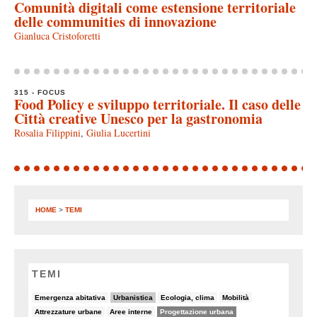
Comunità digitali come estensione territoriale
delle communities di innovazione
Gianluca Cristoforetti
315 - FOCUS
Food Policy e sviluppo territoriale. Il caso delle
Città creative Unesco per la gastronomia
Rosalia Filippini
,
Giulia Lucertini
HOME
>
TEMI
TEMI
7/82
26/82
6/82
5/82
Emergenza abitativa
Urbanistica
Ecologia, clima
Mobilità
5/82
8/82
50/82
Attrezzature urbane
Aree interne
Progettazione urbana