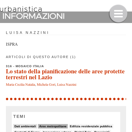
LUISA NAZZINI
ISPRA
ARTICOLI DI QUESTO AUTORE (1)
316 - MOSAICO ITALIA
Lo stato della pianificazione delle aree protette
terrestri nel Lazio
Maria Cecilia Natalia
,
Michela Gori
,
Luisa Nazzini
TEMI
10/90
37/90
7/90
Dati ambientali
Aree metropolitane
Edilizia residenziale pubblica
5/90
5/90
5/90
8/90