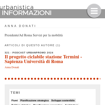
ANNA DONATI
Presidente/Ad Roma Servizi per la mobilità
ARTICOLI DI QUESTO AUTORE (1)
321 - PODCAST URBANPROMO 2024
Il progetto ciclabile stazione Termini -
Sapienza Università di Roma
Anna Donati
TEMI
8/82
11/82
19/82
Fiumi
Pianificazione strategica
Sviluppo sostenibile
8/82
5/82
7/82