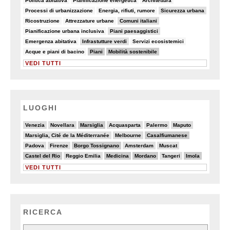
Politica abitativa
Pianificazione energetica
Architettura
8/82
6/82
10/82
Processi di urbanizzazione
Energia, rifiuti, rumore
Sicurezza urbana
6/82
5/82
18/82
Ricostruzione
Attrezzature urbane
Comuni italiani
5/82
10/82
Pianificazione urbana inclusiva
Piani paesaggistici
7/82
10/82
6/82
Emergenza abitativa
Infrastutture verdi
Servizi ecosistemici
5/82
28/82
25/82
Acque e piani di bacino
Piani
Mobilità sostenibile
VEDI TUTTI
LUOGHI
4/20
4/20
6/20
3/20
2/20
4/20
Venezia
Novellara
Marsiglia
Acquasparta
Palermo
Maputo
2/20
5/20
6/20
Marsiglia, Cité de la Méditerranée
Melbourne
Casalfiumanese
2/20
2/20
6/20
3/20
3/20
Padova
Firenze
Borgo Tossignano
Amsterdam
Muscat
6/20
2/20
6/20
6/20
2/20
6/20
Castel del Rio
Reggio Emilia
Medicina
Mordano
Tangeri
Imola
VEDI TUTTI
RICERCA