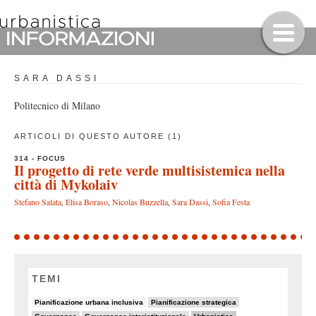
SARA DASSI
Politecnico di Milano
ARTICOLI DI QUESTO AUTORE (1)
314 - FOCUS
Il progetto di rete verde multisistemica nella
città di Mykolaiv
Stefano Salata
,
Elisa Boraso
,
Nicolas Buzzella
,
Sara Dassi
,
Sofia Festa
TEMI
6/90
11/90
Pianificazione urbana inclusiva
Pianificazione strategica
21/90
14/90
28/90