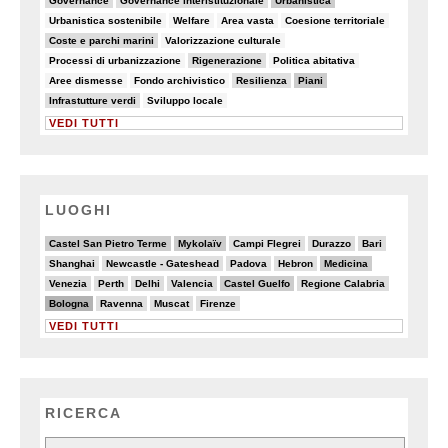
Governance
Governance interistituzionale
Urbanistica
6/90
5/90
7/90
8/90
Urbanistica sostenibile
Welfare
Area vasta
Coesione territoriale
19/90
8/90
Coste e parchi marini
Valorizzazione culturale
8/90
16/90
8/90
Processi di urbanizzazione
Rigenerazione
Politica abitativa
5/90
7/90
17/90
28/90
Aree dismesse
Fondo archivistico
Resilienza
Piani
13/90
6/90
Infrastutture verdi
Sviluppo locale
VEDI TUTTI
LUOGHI
6/20
7/20
3/20
5/20
5/20
Castel San Pietro Terme
Mykolaïv
Campi Flegrei
Durazzo
Bari
3/20
3/20
2/20
2/20
6/20
Shanghai
Newcastle - Gateshead
Padova
Hebron
Medicina
4/20
3/20
4/20
5/20
6/20
4/20
Venezia
Perth
Delhi
Valencia
Castel Guelfo
Regione Calabria
8/20
3/20
3/20
2/20
Bologna
Ravenna
Muscat
Firenze
VEDI TUTTI
RICERCA