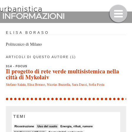
ELISA BORASO
Politecnico di Milano
ARTICOLI DI QUESTO AUTORE (1)
314 - FOCUS
Il progetto di rete verde multisistemica nella
città di Mykolaiv
Stefano Salata
,
Elisa Boraso
,
Nicolas Buzzella
,
Sara Dassi
,
Sofia Festa
TEMI
6/82
9/82
6/82
Ricostruzione
Uso del suolo
Energia, rifiuti, rumore
11/82
5/82