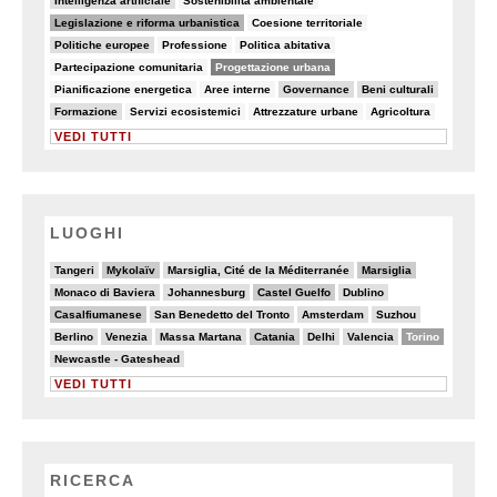
Intelligenza artificiale
Sostenibilità ambientale
34/82
8/82
Legislazione e riforma urbanistica
Coesione territoriale
11/82
5/82
8/82
Politiche europee
Professione
Politica abitativa
7/82
50/82
Partecipazione comunitaria
Progettazione urbana
5/82
8/82
18/82
11/82
Pianificazione energetica
Aree interne
Governance
Beni culturali
9/82
6/82
5/82
5/82
Formazione
Servizi ecosistemici
Attrezzature urbane
Agricoltura
VEDI TUTTI
LUOGHI
2/20
7/20
2/20
6/20
Tangeri
Mykolaïv
Marsiglia, Cité de la Méditerranée
Marsiglia
4/20
3/20
6/20
3/20
Monaco di Baviera
Johannesburg
Castel Guelfo
Dublino
6/20
3/20
3/20
2/20
Casalfiumanese
San Benedetto del Tronto
Amsterdam
Suzhou
2/20
4/20
2/20
6/20
4/20
5/20
10/20
Berlino
Venezia
Massa Martana
Catania
Delhi
Valencia
Torino
3/20
Newcastle - Gateshead
VEDI TUTTI
RICERCA