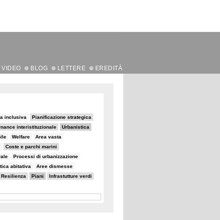
VIDEO
BLOG
LETTERE
EREDITÀ
a inclusiva
Pianificazione strategica
nance interistituzionale
Urbanistica
ile
Welfare
Area vasta
Coste e parchi marini
rale
Processi di urbanizzazione
tica abitativa
Aree dismesse
Resilienza
Piani
Infrastutture verdi