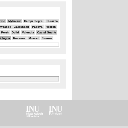
erme
Mykolaïv
Campi Flegrei
Durazzo
wcastle - Gateshead
Padova
Hebron
Perth
Delhi
Valencia
Castel Guelfo
Bologna
Ravenna
Muscat
Firenze