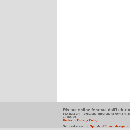
Rivista online fondata dall'Istitu
INU Edizioni - Iscrizione Tribunale di Roma n. 
3915/2001
Cookies
-
Privacy Policy
Sito realizzato con
Spip
da
HCE web design
, i