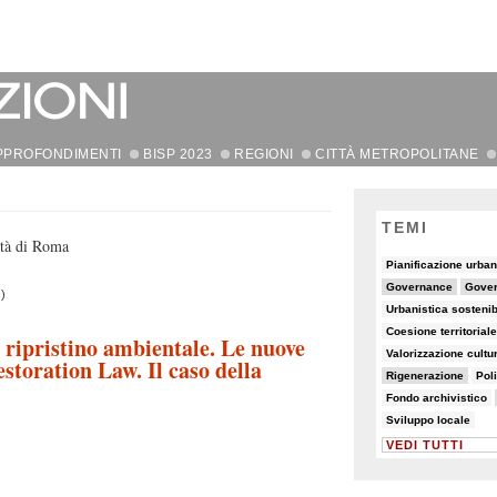
PPROFONDIMENTI
BISP 2023
REGIONI
CITTÀ METROPOLITANE
TEMI
tà di Roma
6/90
11/90
Pianificazione urban
21/90
14/90
28/90
Governance
Gover
)
6/90
5/90
7/90
Urbanistica sostenib
8/90
19/90
Coesione territoriale
i ripristino ambientale. Le nuove
8/90
8/90
Valorizzazione cultu
storation Law. Il caso della
16/90
8/90
5/90
Rigenerazione
Poli
7/90
17/90
28/90
13/90
Fondo archivistico
6/90
Sviluppo locale
VEDI TUTTI