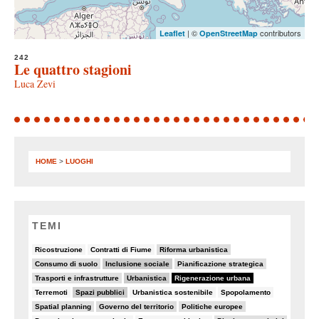
| ©
contributors
Leaflet
OpenStreetMap
242
Le quattro stagioni
Luca Zevi
HOME
>
LUOGHI
TEMI
6/82
5/82
20/82
Ricostruzione
Contratti di Fiume
Riforma urbanistica
19/82
26/82
11/82
Consumo di suolo
Inclusione sociale
Pianificazione strategica
15/82
26/82
82/82
Trasporti e infrastrutture
Urbanistica
Rigenerazione urbana
8/82
32/82
6/82
6/82
Terremoti
Spazi pubblici
Urbanistica sostenibile
Spopolamento
9/82
19/82
11/82
Spatial planning
Governo del territorio
Politiche europee
7/82
7/82
10/82