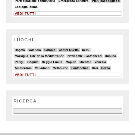
Partecipazione comunitaria
Emergenza abitativa
Piani paesaggistici
6/82
Ecologia, clima
VEDI TUTTI
LUOGHI
2/20
5/20
6/20
6/20
4/20
Bogotà
Valencia
Catania
Castel Guelfo
Delhi
2/20
3/20
3/20
Marsiglia, Cité de la Méditerranée
Newcastle - Gateshead
Dublino
4/20
4/20
2/20
4/20
4/20
4/20
Parigi
L’Aquila
Reggio Emilia
Maputo
Ørestad
Venezia
3/20
3/20
5/20
6/20
5/20
6/20
Amsterdam
Valladolid
Melbourne
Fontanelice
Bari
Dozza
VEDI TUTTI
RICERCA