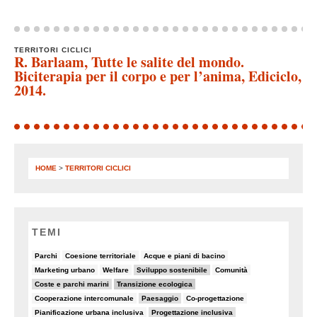
TERRITORI CICLICI
R. Barlaam, Tutte le salite del mondo.
Biciterapia per il corpo e per l’anima, Ediciclo,
2014.
HOME
>
TERRITORI CICLICI
TEMI
6/90
8/90
5/90
Parchi
Coesione territoriale
Acque e piani di bacino
5/90
5/90
19/90
7/90
Marketing urbano
Welfare
Sviluppo sostenibile
Comunità
19/90
30/90
Coste e parchi marini
Transizione ecologica
7/90
14/90
6/90
Cooperazione intercomunale
Paesaggio
Co-progettazione
6/90
10/90
Pianificazione urbana inclusiva
Progettazione inclusiva