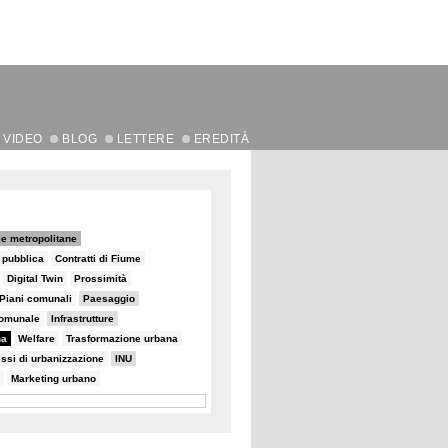
VIDEO
BLOG
LETTERE
EREDITÀ
e metropolitane
e pubblica
Contratti di Fiume
Digital Twin
Prossimità
Piani comunali
Paesaggio
comunale
Infrastrutture
na
Welfare
Trasformazione urbana
ssi di urbanizzazione
INU
Marketing urbano