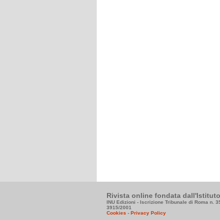
Rivista online fondata dall'Istitu
INU Edizioni - Iscrizione Tribunale di Roma n. 
3915/2001
Cookies
-
Privacy Policy