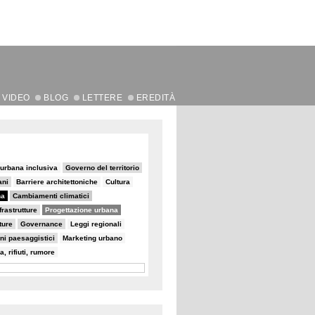
VIDEO
BLOG
LETTERE
EREDITÀ
 urbana inclusiva
Governo del territorio
ani
Barriere architettoniche
Cultura
na
Cambiamenti climatici
frastrutture
Progettazione urbana
ture
Governance
Leggi regionali
ni paesaggistici
Marketing urbano
a, rifiuti, rumore