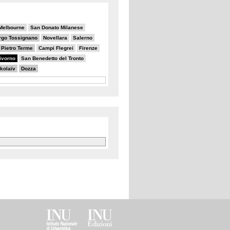
Melbourne
San Donato Milanese
rgo Tossignano
Novellara
Salerno
 Pietro Terme
Campi Flegrei
Firenze
ivorno
San Benedetto del Tronto
kolaïv
Dozza