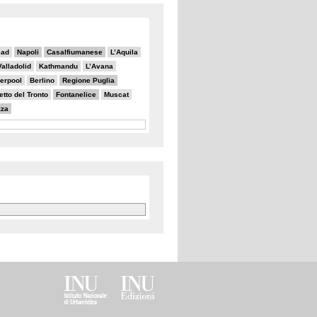
ead
Napoli
Casalfiumanese
L’Aquila
Valladolid
Kathmandu
L’Avana
verpool
Berlino
Regione Puglia
tto del Tronto
Fontanelice
Muscat
zza