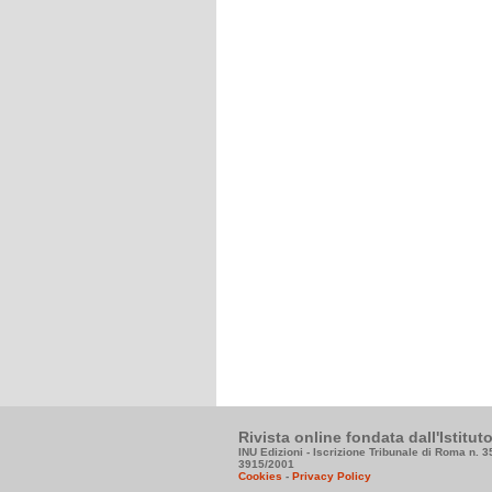
Rivista online fondata dall'Istitu
INU Edizioni - Iscrizione Tribunale di Roma n. 
3915/2001
Cookies
-
Privacy Policy