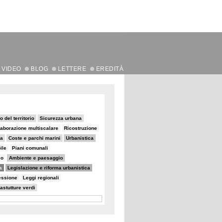
VIDEO
BLOG
LETTERE
EREDITÀ
 del territorio
Sicurezza urbana
laborazione multiscalare
Ricostruzione
na
Coste e parchi marini
Urbanistica
ile
Piani comunali
co
Ambiente e paesaggio
a
Legislazione e riforma urbanistica
essione
Leggi regionali
rastutture verdi