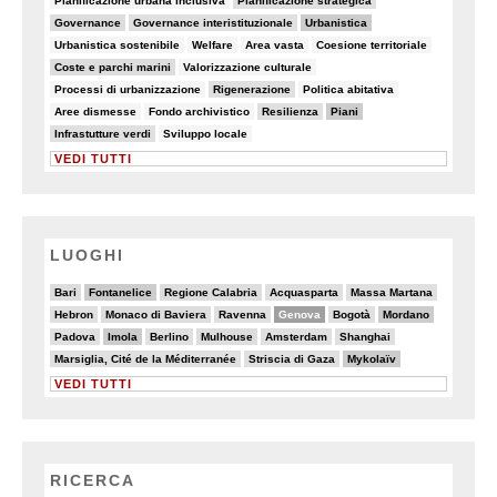
Pianificazione urbana inclusiva
Pianificazione strategica
21/90
14/90
28/90
Governance
Governance interistituzionale
Urbanistica
6/90
5/90
7/90
8/90
Urbanistica sostenibile
Welfare
Area vasta
Coesione territoriale
19/90
8/90
Coste e parchi marini
Valorizzazione culturale
8/90
16/90
8/90
Processi di urbanizzazione
Rigenerazione
Politica abitativa
5/90
7/90
17/90
28/90
Aree dismesse
Fondo archivistico
Resilienza
Piani
13/90
6/90
Infrastutture verdi
Sviluppo locale
VEDI TUTTI
LUOGHI
5/20
6/20
4/20
3/20
2/20
Bari
Fontanelice
Regione Calabria
Acquasparta
Massa Martana
2/20
4/20
3/20
11/20
2/20
6/20
Hebron
Monaco di Baviera
Ravenna
Genova
Bogotà
Mordano
2/20
6/20
2/20
4/20
3/20
3/20
Padova
Imola
Berlino
Mulhouse
Amsterdam
Shanghai
2/20
2/20
7/20
Marsiglia, Cité de la Méditerranée
Striscia di Gaza
Mykolaïv
VEDI TUTTI
RICERCA