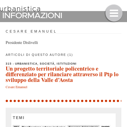
CESARE EMANUEL
Presidente Dislivelli
ARTICOLI DI QUESTO AUTORE (1)
315 - URBANISTICA, SOCIETÀ, ISTITUZIONI
Un progetto territoriale policentrico e
differenziato per rilanciare attraverso il Ptp lo
sviluppo della Valle d’Aosta
Cesare Emanuel
TEMI
22/82
5/82
19/82
7/82