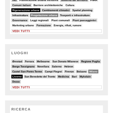
INU
Pianificazione urbana inclusiva
Governo del territorio
PNRR
18/82
7/82
7/82
Comuni italiani
Barriere architettoniche
Cultura
82/82
25/82
9/82
Rigenerazione urbana
Cambiamenti climatici
Spatial planning
15/82
50/82
15/82
Infrastrutture
Progettazione urbana
Trasporti e infrastrutture
18/82
5/82
7/82
10/82
Governance
Leggi regionali
Piani comunali
Piani paesaggistici
5/82
9/82
6/82
Marketing urbano
Formazione
Energia, rifiuti, rumore
VEDI TUTTI
LUOGHI
4/20
2/20
5/20
3/20
7/20
Ørestad
Ferrara
Melbourne
San Donato Milanese
Regione Puglia
6/20
4/20
4/20
2/20
Borgo Tossignano
Novellara
Salerno
Hebron
6/20
3/20
2/20
4/20
13/20
Castel San Pietro Terme
Campi Flegrei
Firenze
Bolzano
Milano
20/20
3/20
6/20
5/20
7/20
Livorno
San Benedetto del Tronto
Medicina
Bari
Mykolaïv
6/20
Dozza
VEDI TUTTI
RICERCA