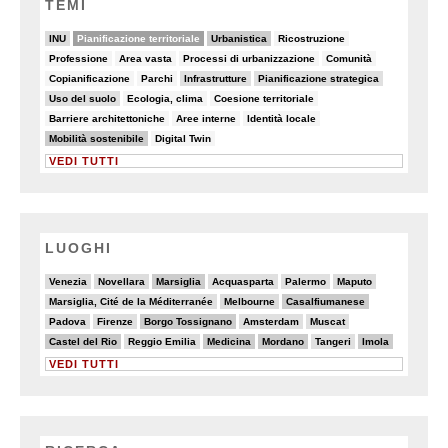
TEMI
22/82
44/82
26/82
6/82
INU
Pianificazione territoriale
Urbanistica
Ricostruzione
5/82
6/82
8/82
6/82
Professione
Area vasta
Processi di urbanizzazione
Comunità
5/82
6/82
15/82
11/82
Copianificazione
Parchi
Infrastrutture
Pianificazione strategica
9/82
6/82
8/82
Uso del suolo
Ecologia, clima
Coesione territoriale
7/82
8/82
7/82
Barriere architettoniche
Aree interne
Identità locale
25/82
5/82
Mobilità sostenibile
Digital Twin
VEDI TUTTI
LUOGHI
4/20
4/20
6/20
3/20
2/20
4/20
Venezia
Novellara
Marsiglia
Acquasparta
Palermo
Maputo
2/20
5/20
6/20
Marsiglia, Cité de la Méditerranée
Melbourne
Casalfiumanese
2/20
2/20
6/20
3/20
3/20
Padova
Firenze
Borgo Tossignano
Amsterdam
Muscat
6/20
2/20
6/20
6/20
2/20
6/20
Castel del Rio
Reggio Emilia
Medicina
Mordano
Tangeri
Imola
VEDI TUTTI