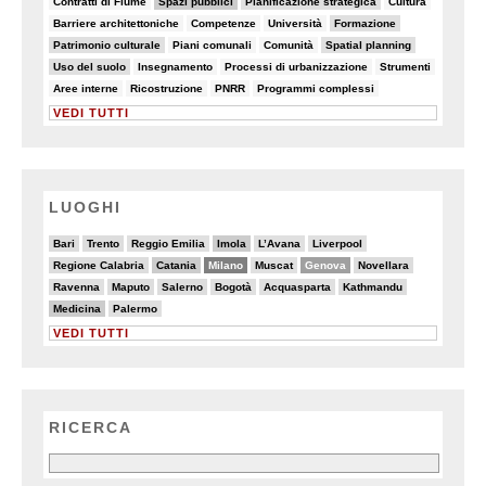
Contratti di Fiume
Spazi pubblici
Pianificazione strategica
Cultura
7/82
6/82
5/82
9/82
Barriere architettoniche
Competenze
Università
Formazione
9/82
7/82
6/82
9/82
Patrimonio culturale
Piani comunali
Comunità
Spatial planning
9/82
5/82
8/82
6/82
Uso del suolo
Insegnamento
Processi di urbanizzazione
Strumenti
8/82
6/82
7/82
5/82
Aree interne
Ricostruzione
PNRR
Programmi complessi
VEDI TUTTI
LUOGHI
5/20
5/20
2/20
6/20
2/20
3/20
Bari
Trento
Reggio Emilia
Imola
L’Avana
Liverpool
4/20
6/20
13/20
3/20
11/20
4/20
Regione Calabria
Catania
Milano
Muscat
Genova
Novellara
3/20
4/20
4/20
2/20
3/20
4/20
Ravenna
Maputo
Salerno
Bogotà
Acquasparta
Kathmandu
6/20
2/20
Medicina
Palermo
VEDI TUTTI
RICERCA