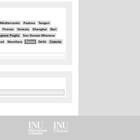
a Méditerranée
Padova
Tangeri
Firenze
Venezia
Shanghai
Bari
gione Puglia
San Donato Milanese
ead
Novellara
Torino
Delhi
Catania