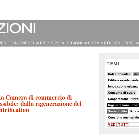
PPROFONDIMENTI
BISP 2023
REGIONI
CITTÀ METROPOLITANE
TEMI
10/90
37/90
Dati ambientali
Are
7/90
5/90
Edilizia residenzial
)
5/90
5/90
8/90
Innovazione urbana
21/90
7/90
14/90
Consumo di suolo
ella Camera di commercio di
7/90
15/90
Cooperazione inter
sibile: dalla rigenerazione del
90/90
5/90
8/90
Rigenerazione urba
ntrification
69/90
8/90
22/90
Sostenibilità
Proce
8/90
5/90
Coesione territoriale
VEDI TUTTI