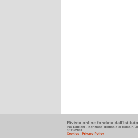
Rivista online fondata dall'Istitu
INU Edizioni - Iscrizione Tribunale di Roma n. 
3915/2001
Cookies
-
Privacy Policy