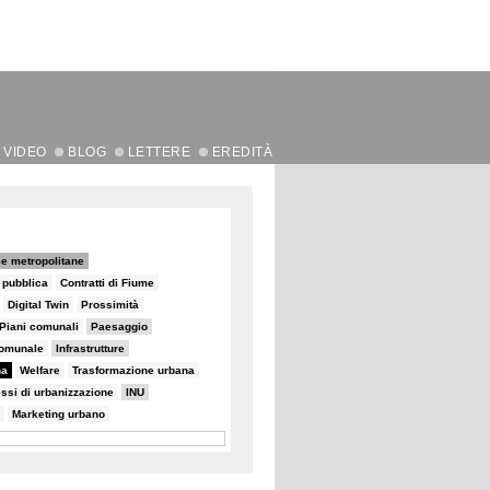
VIDEO
BLOG
LETTERE
EREDITÀ
e metropolitane
e pubblica
Contratti di Fiume
Digital Twin
Prossimità
Piani comunali
Paesaggio
comunale
Infrastrutture
na
Welfare
Trasformazione urbana
ssi di urbanizzazione
INU
Marketing urbano