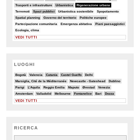
15/82
26/82
82/82
Trasporti e infrastrutture
Urbanistica
Rigenerazione urbana
8/82
32/82
6/82
6/82
Terremoti
Spazi pubblici
Urbanistica sostenibile
Spopolamento
9/82
19/82
11/82
Spatial planning
Governo del territorio
Politiche europee
7/82
7/82
10/82
Partecipazione comunitaria
Emergenza abitativa
Piani paesaggistici
6/82
Ecologia, clima
VEDI TUTTI
LUOGHI
2/20
5/20
6/20
6/20
4/20
Bogotà
Valencia
Catania
Castel Guelfo
Delhi
2/20
3/20
3/20
Marsiglia, Cité de la Méditerranée
Newcastle - Gateshead
Dublino
4/20
4/20
2/20
4/20
4/20
4/20
Parigi
L’Aquila
Reggio Emilia
Maputo
Ørestad
Venezia
3/20
3/20
5/20
6/20
5/20
6/20
Amsterdam
Valladolid
Melbourne
Fontanelice
Bari
Dozza
VEDI TUTTI
RICERCA