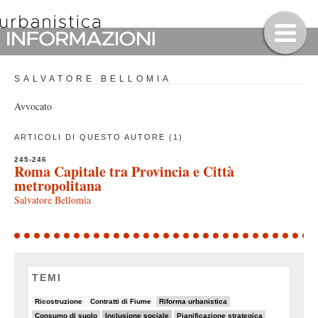
SALVATORE BELLOMIA
Avvocato
ARTICOLI DI QUESTO AUTORE (1)
245-246
Roma Capitale tra Provincia e Città
metropolitana
Salvatore Bellomia
TEMI
6/82
5/82
20/82
Ricostruzione
Contratti di Fiume
Riforma urbanistica
19/82
26/82
11/82
Consumo di suolo
Inclusione sociale
Pianificazione strategica