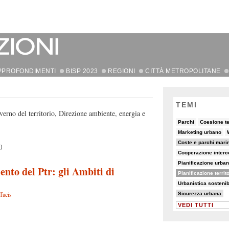
PPROFONDIMENTI
BISP 2023
REGIONI
CITTÀ METROPOLITANE
TEMI
overno del territorio, Direzione ambiente, energia e
6/90
8/90
5/90
Parchi
Coesione te
5/90
5/90
19/90
7/90
Marketing urbano
19/90
30/90
Coste e parchi marin
)
7/90
14/90
6/90
Cooperazione inter
6/90
10/90
Pianificazione urban
mento del Ptr: gli Ambiti di
48/90
5/90
Pianificazione territ
6/90
16/90
7/90
Urbanistica sostenib
10/90
facis
Sicurezza urbana
VEDI TUTTI