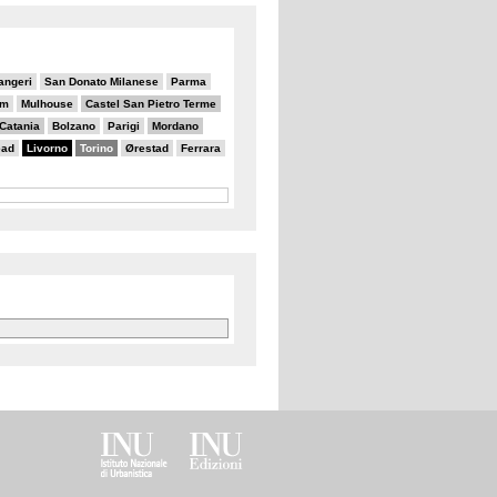
angeri
San Donato Milanese
Parma
am
Mulhouse
Castel San Pietro Terme
Catania
Bolzano
Parigi
Mordano
ead
Livorno
Torino
Ørestad
Ferrara