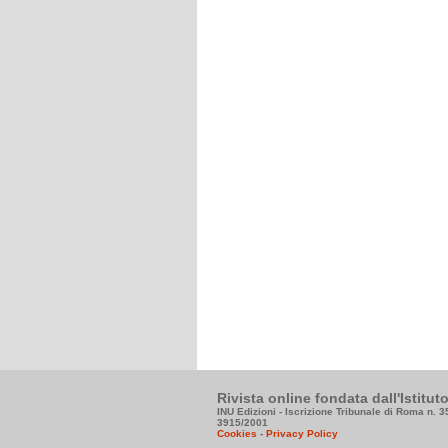
Rivista online fondata dall'Istitu
INU Edizioni - Iscrizione Tribunale di Roma n. 
3915/2001
Cookies
-
Privacy Policy