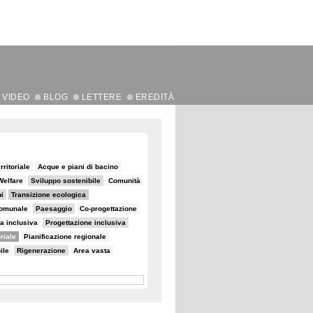
VIDEO
BLOG
LETTERE
EREDITÀ
rritoriale
Acque e piani di bacino
Welfare
Sviluppo sostenibile
Comunità
i
Transizione ecologica
comunale
Paesaggio
Co-progettazione
a inclusiva
Progettazione inclusiva
oriale
Pianificazione regionale
ile
Rigenerazione
Area vasta