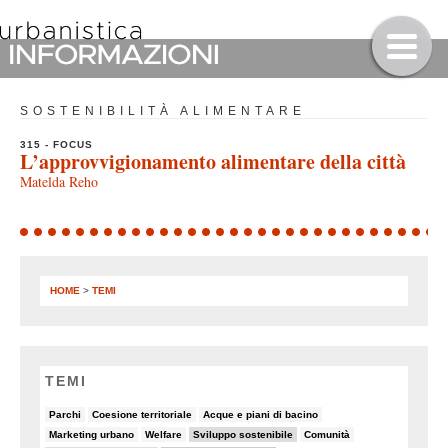
SOSTENIBILITÀ ALIMENTARE
315 - FOCUS
L’approvvigionamento alimentare della città
Matelda Reho
HOME
>
TEMI
TEMI
6/90
8/90
5/90
Parchi
Coesione territoriale
Acque e piani di bacino
5/90
5/90
19/90
7/90
Marketing urbano
Welfare
Sviluppo sostenibile
Comunità