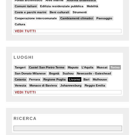
Fondo archivistico
Aree interne
Riforma urbanistica
18/82
7/82
5/82
Comuni italiani
Edilizia residenziale pubblica
Mobilità
19/82
11/82
6/82
Coste e parchi marini
Beni culturali
Strumenti
7/82
25/82
13/82
Cooperazione intercomunale
Cambiamenti climatici
Paesaggio
7/82
Cultura
VEDI TUTTI
LUOGHI
2/20
6/20
4/20
4/20
3/20
10/20
Tangeri
Castel San Pietro Terme
Maputo
L’Aquila
Muscat
Torino
3/20
2/20
2/20
3/20
San Donato Milanese
Bogotà
Suzhou
Newcastle - Gateshead
6/20
2/20
7/20
20/20
5/20
4/20
Catania
Ferrara
Regione Puglia
Livorno
Bari
Mulhouse
4/20
4/20
3/20
2/20
Venezia
Monaco di Baviera
Johannesburg
Reggio Emilia
VEDI TUTTI
RICERCA