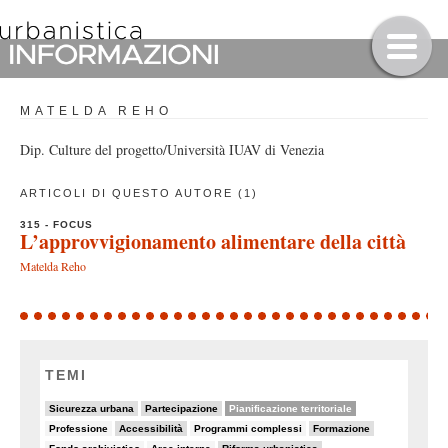
MATELDA REHO
Dip. Culture del progetto/Università IUAV di Venezia
ARTICOLI DI QUESTO AUTORE (1)
315 - FOCUS
L’approvvigionamento alimentare della città
Matelda Reho
TEMI
10/82
22/82
44/82
Sicurezza urbana
Partecipazione
Pianificazione territoriale
5/82
23/82
5/82
9/82
Professione
Accessibilità
Programmi complessi
Formazione
7/82
8/82
20/82