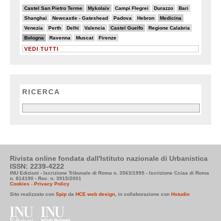
6/20
7/20
3/20
5/20
5/20
Castel San Pietro Terme
Mykolaïv
Campi Flegrei
Durazzo
Bari
3/20
3/20
2/20
2/20
6/20
Shanghai
Newcastle - Gateshead
Padova
Hebron
Medicina
4/20
3/20
4/20
5/20
6/20
4/20
Venezia
Perth
Delhi
Valencia
Castel Guelfo
Regione Calabria
8/20
3/20
3/20
2/20
Bologna
Ravenna
Muscat
Firenze
VEDI TUTTI
RICERCA
Rivista online fondata dall'Istituto nazionale di Urbanistica
ISSN: 2239-4222
INU Edizioni - Iscrizione Tribunale di Roma n. 3563/1995 - Iscrizione Cciaa di Roma
n. 814190 - Roc. n. 3915/2001
Cookies
-
Privacy Policy
Sito realizzato con
Spip
da
HCE web design
, in collaborazione con
Hstudio