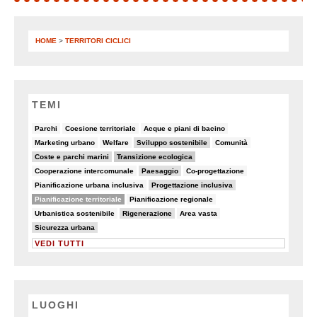
HOME
>
TERRITORI CICLICI
TEMI
6/90
8/90
5/90
Parchi
Coesione territoriale
Acque e piani di bacino
5/90
5/90
19/90
7/90
Marketing urbano
Welfare
Sviluppo sostenibile
Comunità
19/90
30/90
Coste e parchi marini
Transizione ecologica
7/90
14/90
6/90
Cooperazione intercomunale
Paesaggio
Co-progettazione
6/90
10/90
Pianificazione urbana inclusiva
Progettazione inclusiva
48/90
5/90
Pianificazione territoriale
Pianificazione regionale
6/90
16/90
7/90
Urbanistica sostenibile
Rigenerazione
Area vasta
10/90
Sicurezza urbana
VEDI TUTTI
LUOGHI