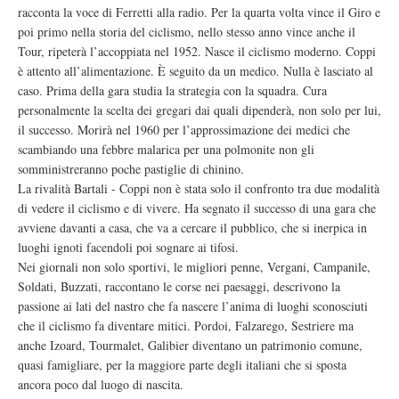
racconta la voce di Ferretti alla radio. Per la quarta volta vince il Giro e
poi primo nella storia del ciclismo, nello stesso anno vince anche il
Tour, ripeterà l’accoppiata nel 1952. Nasce il ciclismo moderno. Coppi
è attento all’alimentazione. È seguito da un medico. Nulla è lasciato al
caso. Prima della gara studia la strategia con la squadra. Cura
personalmente la scelta dei gregari dai quali dipenderà, non solo per lui,
il successo. Morirà nel 1960 per l’approssimazione dei medici che
scambiando una febbre malarica per una polmonite non gli
somministreranno poche pastiglie di chinino.
La rivalità Bartali - Coppi non è stata solo il confronto tra due modalità
di vedere il ciclismo e di vivere. Ha segnato il successo di una gara che
avviene davanti a casa, che va a cercare il pubblico, che si inerpica in
luoghi ignoti facendoli poi sognare ai tifosi.
Nei giornali non solo sportivi, le migliori penne, Vergani, Campanile,
Soldati, Buzzati, raccontano le corse nei paesaggi, descrivono la
passione ai lati del nastro che fa nascere l’anima di luoghi sconosciuti
che il ciclismo fa diventare mitici. Pordoi, Falzarego, Sestriere ma
anche Izoard, Tourmalet, Galibier diventano un patrimonio comune,
quasi famigliare, per la maggiore parte degli italiani che si sposta
ancora poco dal luogo di nascita.