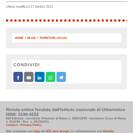
Ultima modifica il 17 ottobre 2021
HOME
>
BLOG
>
TERRITORI CICLICI
CONDIVIDI
Rivista online fondata dall'Istituto nazionale di Urbanistica
ISSN: 2239-4222
INU Edizioni - Iscrizione Tribunale di Roma n. 3563/1995 - Iscrizione Cciaa di Roma
n. 814190 - Roc. n. 3915/2001
Cookies
-
Privacy Policy
Sito realizzato con
Spip
da
HCE web design
, in collaborazione con
Hstudio