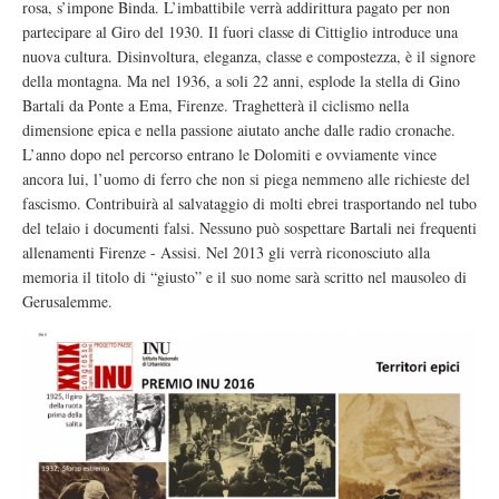
rosa, s’impone Binda. L’imbattibile verrà addirittura pagato per non
partecipare al Giro del 1930. Il fuori classe di Cittiglio introduce una
nuova cultura. Disinvoltura, eleganza, classe e compostezza, è il signore
della montagna. Ma nel 1936, a soli 22 anni, esplode la stella di Gino
Bartali da Ponte a Ema, Firenze. Traghetterà il ciclismo nella
dimensione epica e nella passione aiutato anche dalle radio cronache.
L’anno dopo nel percorso entrano le Dolomiti e ovviamente vince
ancora lui, l’uomo di ferro che non si piega nemmeno alle richieste del
fascismo. Contribuirà al salvataggio di molti ebrei trasportando nel tubo
del telaio i documenti falsi. Nessuno può sospettare Bartali nei frequenti
allenamenti Firenze - Assisi. Nel 2013 gli verrà riconosciuto alla
memoria il titolo di “giusto” e il suo nome sarà scritto nel mausoleo di
Gerusalemme.