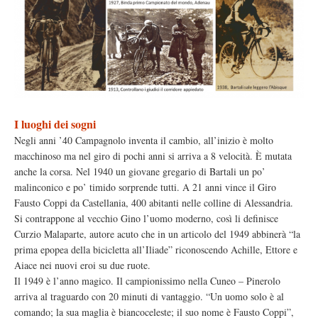
I luoghi dei sogni
Negli anni ’40 Campagnolo inventa il cambio, all’inizio è molto
macchinoso ma nel giro di pochi anni si arriva a 8 velocità. È mutata
anche la corsa. Nel 1940 un giovane gregario di Bartali un po’
malinconico e po’ timido sorprende tutti. A 21 anni vince il Giro
Fausto Coppi da Castellania, 400 abitanti nelle colline di Alessandria.
Si contrappone al vecchio Gino l’uomo moderno, così li definisce
Curzio Malaparte, autore acuto che in un articolo del 1949 abbinerà “la
prima epopea della bicicletta all’Iliade” riconoscendo Achille, Ettore e
Aiace nei nuovi eroi su due ruote.
Il 1949 è l’anno magico. Il campionissimo nella Cuneo – Pinerolo
arriva al traguardo con 20 minuti di vantaggio. “Un uomo solo è al
comando; la sua maglia è biancoceleste; il suo nome è Fausto Coppi”,