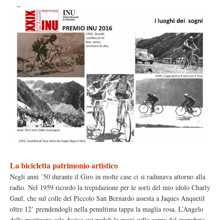
La bicicletta patrimonio artistico
Negli anni ’50 durante il Giro in molte case ci si radunava attorno alla
radio. Nel 1959 ricordo la trepidazione per le sorti del mio idolo Charly
Gaul, che sul colle del Piccolo San Bernardo assesta a Jaques Anquetil
oltre 12’ prendendogli nella penultima tappa la maglia rosa. L’Angelo
della montagna sale deciso sui pedali le mani sulle corna del manubrio