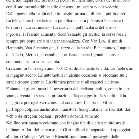
con il suo inconfondibile stile danseuse, mi sembrava di vederlo.
Dalla poesia alla realtà delle immagini prima in differita poi in diretta.
La televisione fa vedere a un pubblico ancora più vasto le corse e i
territori in cui si snodano. La carovana pubblicitaria del Giro si
ingrossa. Il fascino aumenta. Sconfessando gli scettici la corsa rosa è
sempre più popolare e si internazionalizza. Con Van Loy, il sire di
Herentals, Van Steenbergen, il razzo della strada, Bahamontes, l’aquila
di Toledo, Merckx, il cannibale, arrivano anche i grandi sponsor
commerciali. La corsa cambia.
Crescono in tanti negli anni ’60. Disordinatamente le città. Le fabbriche
si ingigantiscono. Le automobili in alcune occasioni si bloccano sulle
strade troppo gremite. La chimica pesante si allarga nel ciclismo.
E siamo ai giorni nostri. L’avversario del ciclismo pulito, come in altri
sport, diventa lo stress da prestazione. Sapere gestire la sconfitta è la
maggiore prerogativa richiesta al corridore. L’ansia da vittoria
purtroppo colpisce anche alcuni amatori. Sciaguratamente facilitati dal
web o da stregoni paesani i prodotti dopanti aumento.
Nel fine settimana si colorano con lunghe file di ciclisti molte strade
italiane. Ai lati del percorso del Giro milioni di appassionati appoggiati
alle loro Colnago, Wilier o Bianchi sussultano al passaggio delle