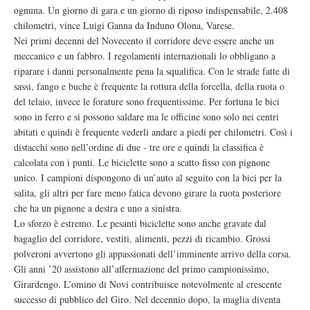
ognuna. Un giorno di gara e un giorno di riposo indispensabile, 2.408
chilometri, vince Luigi Ganna da Induno Olona, Varese.
Nei primi decenni del Novecento il corridore deve essere anche un
meccanico e un fabbro. I regolamenti internazionali lo obbligano a
riparare i danni personalmente pena la squalifica. Con le strade fatte di
sassi, fango e buche è frequente la rottura della forcella, della ruota o
del telaio, invece le forature sono frequentissime. Per fortuna le bici
sono in ferro e si possono saldare ma le officine sono solo nei centri
abitati e quindi è frequente vederli andare a piedi per chilometri. Così i
distacchi sono nell’ordine di due - tre ore e quindi la classifica è
calcolata con i punti. Le biciclette sono a scatto fisso con pignone
unico. I campioni dispongono di un’auto al seguito con la bici per la
salita, gli altri per fare meno fatica devono girare la ruota posteriore
che ha un pignone a destra e uno a sinistra.
Lo sforzo è estremo. Le pesanti biciclette sono anche gravate dal
bagaglio del corridore, vestiti, alimenti, pezzi di ricambio. Grossi
polveroni avvertono gli appassionati dell’imminente arrivo della corsa.
Gli anni ’20 assistono all’affermazione del primo campionissimo,
Girardengo. L’omino di Novi contribuisce notevolmente al crescente
successo di pubblico del Giro. Nel decennio dopo, la maglia diventa