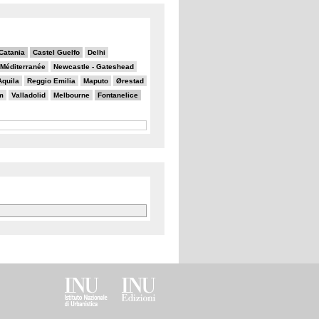
Catania
Castel Guelfo
Delhi
a Méditerranée
Newcastle - Gateshead
Aquila
Reggio Emilia
Maputo
Ørestad
m
Valladolid
Melbourne
Fontanelice