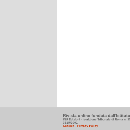
Rivista online fondata dall'Istitu
INU Edizioni - Iscrizione Tribunale di Roma n. 
3915/2001
Cookies
-
Privacy Policy