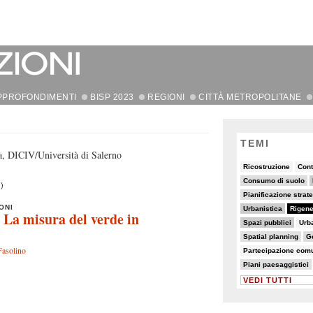
PPROFONDIMENTI
BISP 2023
REGIONI
CITTÀ METROPOLITANE
O
TEMI
a, DICIV/Università di Salerno
6/82
5/82
20/82
Ricostruzione
Cont
19/82
26/82
Consumo di suolo
)
11/82
15/82
Pianificazione strat
26/82
82/82
8/82
ONI
Urbanistica
Rigene
 La misura del verde in
32/82
6/82
6/82
Spazi pubblici
Urba
9/82
19/82
11/82
Spatial planning
Go
7/82
7/82
Fasolino
Partecipazione comu
10/82
6/82
Piani paesaggistici
VEDI TUTTI