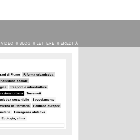
VIDEO
BLOG
LETTERE
EREDITÀ
ratti di Fiume
Riforma urbanistica
Inclusione sociale
egica
Trasporti e infrastrutture
razione urbana
Terremoti
nistica sostenibile
Spopolamento
verno del territorio
Politiche europee
nitaria
Emergenza abitativa
Ecologia, clima