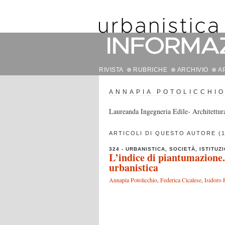
RIVISTA
RUBRICHE
ARCHIVIO
A
ANNAPIA POTOLICCHI
Laureanda Ingegneria Edile- Architettur
ARTICOLI DI QUESTO AUTORE (1
324 - URBANISTICA, SOCIETÀ, ISTITUZI
L’indice di piantumazione.
urbanistica
Annapia Potolicchio
,
Federica Cicalese
,
Isidoro 