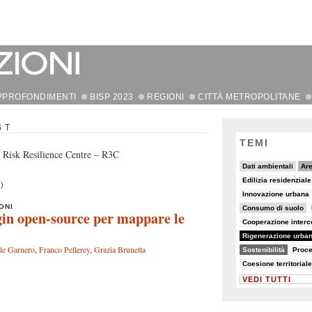
PPROFONDIMENTI
BISP 2023
REGIONI
CITTÀ METROPOLITANE
ST
TEMI
 Risk Resilience Centre – R3C
10/90
37/90
Dati ambientali
Are
7/90
5/90
Edilizia residenzial
)
5/90
5/90
8/90
Innovazione urbana
21/90
7/90
14/90
ONI
Consumo di suolo
gin open-source per mappare le
7/90
15/90
Cooperazione inter
90/90
5/90
8/90
Rigenerazione urba
69/90
8/90
22/90
le Garnero
,
Franco Pellerey
,
Grazia Brunetta
Sostenibilità
Proce
8/90
5/90
Coesione territoriale
VEDI TUTTI