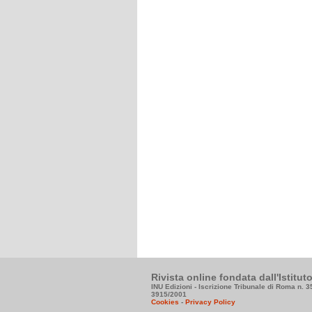
Rivista online fondata dall'Istitu
INU Edizioni - Iscrizione Tribunale di Roma n. 
3915/2001
Cookies
-
Privacy Policy