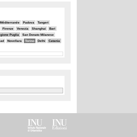
a Méditerranée
Padova
Tangeri
Firenze
Venezia
Shanghai
Bari
gione Puglia
San Donato Milanese
ead
Novellara
Torino
Delhi
Catania