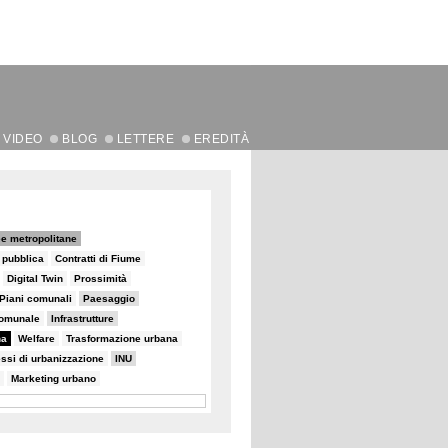
VIDEO
BLOG
LETTERE
EREDITÀ
e metropolitane
e pubblica
Contratti di Fiume
Digital Twin
Prossimità
Piani comunali
Paesaggio
comunale
Infrastrutture
na
Welfare
Trasformazione urbana
ssi di urbanizzazione
INU
Marketing urbano