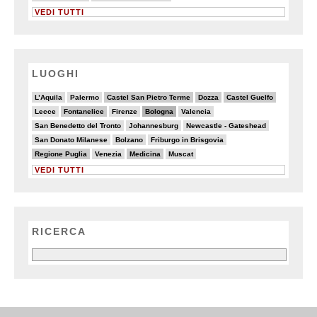
VEDI TUTTI
LUOGHI
4/20
2/20
6/20
6/20
6/20
L’Aquila
Palermo
Castel San Pietro Terme
Dozza
Castel Guelfo
2/20
6/20
2/20
8/20
5/20
Lecce
Fontanelice
Firenze
Bologna
Valencia
3/20
3/20
3/20
San Benedetto del Tronto
Johannesburg
Newcastle - Gateshead
3/20
4/20
3/20
San Donato Milanese
Bolzano
Friburgo in Brisgovia
7/20
4/20
6/20
3/20
Regione Puglia
Venezia
Medicina
Muscat
VEDI TUTTI
RICERCA