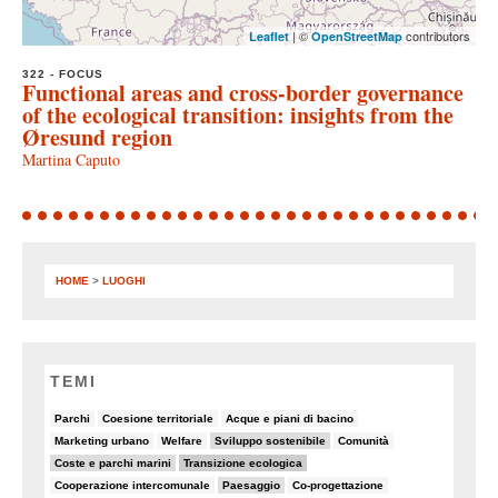
| ©
contributors
Leaflet
OpenStreetMap
322 - FOCUS
Functional areas and cross-border governance
of the ecological transition: insights from the
Øresund region
Martina Caputo
HOME
>
LUOGHI
TEMI
6/90
8/90
5/90
Parchi
Coesione territoriale
Acque e piani di bacino
5/90
5/90
19/90
7/90
Marketing urbano
Welfare
Sviluppo sostenibile
Comunità
19/90
30/90
Coste e parchi marini
Transizione ecologica
7/90
14/90
6/90
Cooperazione intercomunale
Paesaggio
Co-progettazione