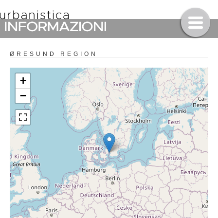
ØRESUND REGION
+
−