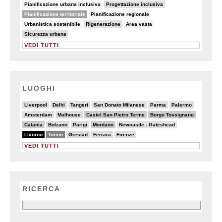
6/90
10/90
Pianificazione urbana inclusiva
Progettazione inclusiva
48/90
5/90
Pianificazione territoriale
Pianificazione regionale
6/90
16/90
7/90
Urbanistica sostenibile
Rigenerazione
Area vasta
10/90
Sicurezza urbana
VEDI TUTTI
LUOGHI
3/20
4/20
2/20
3/20
2/20
2/20
Liverpool
Delhi
Tangeri
San Donato Milanese
Parma
Palermo
3/20
4/20
6/20
6/20
Amsterdam
Mulhouse
Castel San Pietro Terme
Borgo Tossignano
6/20
4/20
4/20
6/20
3/20
Catania
Bolzano
Parigi
Mordano
Newcastle - Gateshead
20/20
13/20
4/20
2/20
2/20
Livorno
Torino
Ørestad
Ferrara
Firenze
VEDI TUTTI
RICERCA