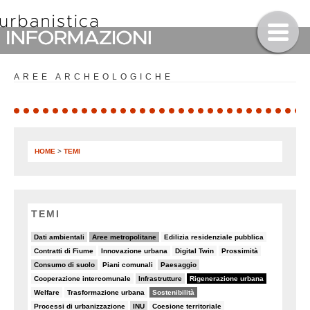
AREE ARCHEOLOGICHE
HOME
>
TEMI
TEMI
10/90
37/90
7/90
Dati ambientali
Aree metropolitane
Edilizia residenziale pubblica
5/90
5/90
5/90
8/90
Contratti di Fiume
Innovazione urbana
Digital Twin
Prossimità
21/90
7/90
14/90
Consumo di suolo
Piani comunali
Paesaggio
7/90
15/90
90/90
Cooperazione intercomunale
Infrastrutture
Rigenerazione urbana
5/90
8/90
69/90
Welfare
Trasformazione urbana
Sostenibilità
8/90
22/90
8/90
Processi di urbanizzazione
INU
Coesione territoriale