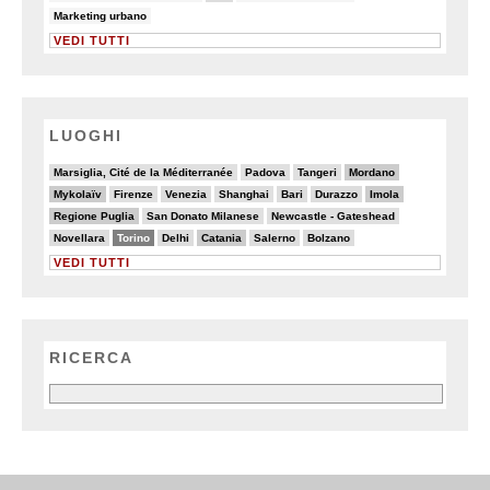
5/90
Marketing urbano
VEDI TUTTI
LUOGHI
2/20
2/20
2/20
6/20
Marsiglia, Cité de la Méditerranée
Padova
Tangeri
Mordano
7/20
2/20
4/20
3/20
5/20
5/20
6/20
Mykolaïv
Firenze
Venezia
Shanghai
Bari
Durazzo
Imola
7/20
3/20
3/20
Regione Puglia
San Donato Milanese
Newcastle - Gateshead
4/20
13/20
4/20
6/20
4/20
4/20
Novellara
Torino
Delhi
Catania
Salerno
Bolzano
VEDI TUTTI
RICERCA