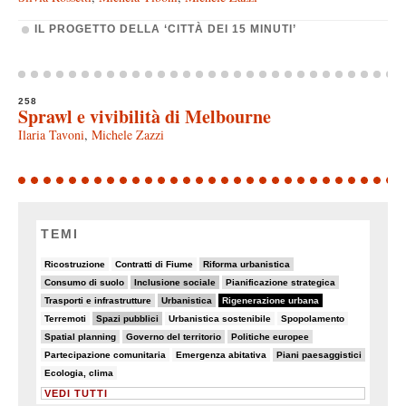
IL PROGETTO DELLA ‘CITTÀ DEI 15 MINUTI’
258
Sprawl e vivibilità di Melbourne
Ilaria Tavoni
,
Michele Zazzi
TEMI
6/82
5/82
20/82
Ricostruzione
Contratti di Fiume
Riforma urbanistica
19/82
26/82
11/82
Consumo di suolo
Inclusione sociale
Pianificazione strategica
15/82
26/82
82/82
Trasporti e infrastrutture
Urbanistica
Rigenerazione urbana
8/82
32/82
6/82
6/82
Terremoti
Spazi pubblici
Urbanistica sostenibile
Spopolamento
9/82
19/82
11/82
Spatial planning
Governo del territorio
Politiche europee
7/82
7/82
10/82
Partecipazione comunitaria
Emergenza abitativa
Piani paesaggistici
6/82
Ecologia, clima
VEDI TUTTI