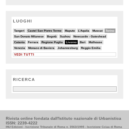
LUOGHI
2/20
6/20
4/20
4/20
3/20
10/20
Tangeri
Castel San Pietro Terme
Maputo
L’Aquila
Muscat
Torino
3/20
2/20
2/20
3/20
San Donato Milanese
Bogotà
Suzhou
Newcastle - Gateshead
6/20
2/20
7/20
20/20
5/20
4/20
Catania
Ferrara
Regione Puglia
Livorno
Bari
Mulhouse
4/20
4/20
3/20
2/20
Venezia
Monaco di Baviera
Johannesburg
Reggio Emilia
VEDI TUTTI
RICERCA
Rivista online fondata dall'Istituto nazionale di Urbanistica
ISSN: 2239-4222
INU Edizioni - Iscrizione Tribunale di Roma n. 3563/1995 - Iscrizione Cciaa di Roma