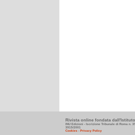
Rivista online fondata dall'Istitu
INU Edizioni - Iscrizione Tribunale di Roma n. 
3915/2001
Cookies
-
Privacy Policy