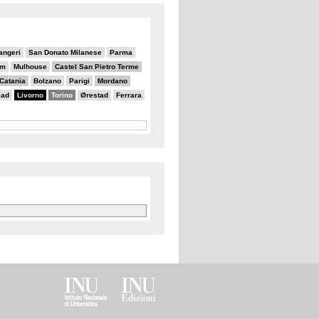
angeri
San Donato Milanese
Parma
am
Mulhouse
Castel San Pietro Terme
Catania
Bolzano
Parigi
Mordano
ead
Livorno
Torino
Ørestad
Ferrara