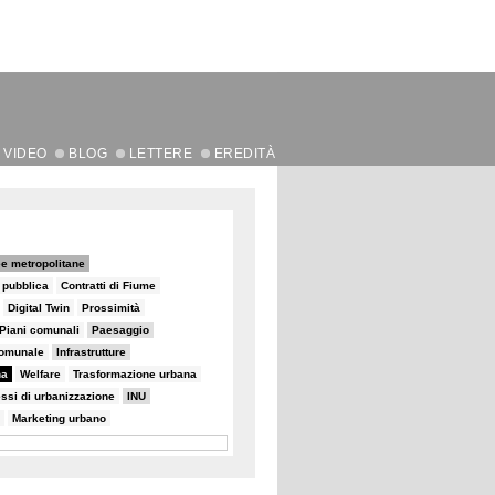
VIDEO
BLOG
LETTERE
EREDITÀ
e metropolitane
e pubblica
Contratti di Fiume
Digital Twin
Prossimità
Piani comunali
Paesaggio
comunale
Infrastrutture
na
Welfare
Trasformazione urbana
ssi di urbanizzazione
INU
Marketing urbano